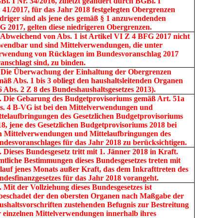
l. I Nr. 34/2016, zuletzt geändert durch BGBl. I
 41/2017, für das Jahr 2018 festgelegten Obergrenzen
edriger sind als jene des gemäß § 1 anzuwendenden
G 2017, gelten diese niedrigeren Obergrenzen.
) Abweichend von Abs. 1 ist Artikel VI Z 4 BFG 2017 nicht
wendbar und sind Mittelverwendungen, die unter
rwendung von Rücklagen im Bundesvoranschlag 2017
anschlagt sind, zu binden.
) Die Überwachung der Einhaltung der Obergrenzen
mäß Abs. 1 bis 3 obliegt den haushaltsleitenden Organen
6 Abs. 2 Z 8 des Bundeshaushaltsgesetzes 2013).
.
Die Gebarung des Budgetprovisoriums gemäß Art. 51a
s. 4 B-VG ist bei den Mittelverwendungen und
ttelaufbringungen des Gesetzlichen Budgetprovisoriums
18, jene des Gesetzlichen Budgetprovisoriums 2018 bei
n Mittelverwendungen und Mittelaufbringungen des
ndesvoranschlages für das Jahr 2018 zu berücksichtigen.
.
Dieses Bundesgesetz tritt mit 1. Jänner 2018 in Kraft.
mtliche Bestimmungen dieses Bundesgesetzes treten mit
lauf jenes Monats außer Kraft, das dem Inkrafttreten des
ndesfinanzgesetzes für das Jahr 2018 vorangeht.
.
Mit der Vollziehung dieses Bundesgesetzes ist
beschadet der den obersten Organen nach Maßgabe der
ushaltsvorschriften zustehenden Befugnis zur Bestreitung
r einzelnen Mittelverwendungen innerhalb ihres