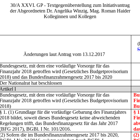
30/A XXVI. GP - Textgegenüberstellung zum Initiativantrag
der Abgeordneten Dr. Angelika Winzig, Mag. Roman Haider
Kolleginnen und Kollegen
(
S
Änderungen laut Antrag vom 13.12.2017
Bundesgesetz, mit dem eine vorläufige Vorsorge für das
Finanzjahr 2018 getroffen wird (Gesetzliches Budgetprovisorium
2018) und das Bundesfinanzrahmengesetz 2017 bis 2020
Der Nationalrat hat beschlossen
Artikel I
Bundesgesetz, mit dem eine vorläufige Vorsorge für das
Bu
Finanzjahr 2018 getroffen wird (Gesetzliches Budgetprovisorium
Fin
2018)
Bu
§ 1.
(1) Grundlage für die vorläufige Gebarung des Finanzjahres
§ 1
2018 bildet, soweit dieses Bundesgesetz keine abweichenden
Fin
Regelungen trifft, das Bundesfinanzgesetz für das Jahr 2017
ab
(BFG 2017), BGBl. I Nr. 101/2016.
da
(2) Sofern die im Bundesfinanzrahmengesetz 2017 bis 2020,
(2