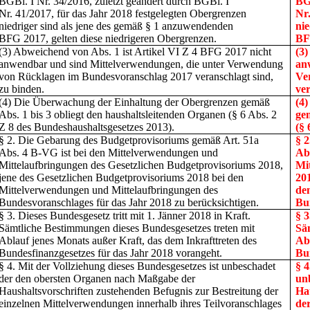
BGBl. I Nr. 34/2016, zuletzt geändert durch BGBl. I
BGB
Nr. 41/2017, für das Jahr 2018 festgelegten Obergrenzen
Nr.
niedriger sind als jene des gemäß § 1 anzuwendenden
ni
BFG 2017, gelten diese niedrigeren Obergrenzen.
BF
(3) Abweichend von Abs. 1 ist Artikel VI Z 4 BFG 2017 nicht
(3
anwendbar und sind Mittelverwendungen, die unter Verwendung
an
von Rücklagen im Bundesvoranschlag 2017 veranschlagt sind,
Ve
zu binden.
ver
(4) Die Überwachung der Einhaltung der Obergrenzen gemäß
(4
Abs. 1 bis 3 obliegt den haushaltsleitenden Organen (§ 6 Abs. 2
ge
Z 8 des Bundeshaushaltsgesetzes 2013).
(§ 
§ 2.
Die Gebarung des Budgetprovisoriums gemäß Art. 51a
§ 2
Abs. 4 B-VG ist bei den Mittelverwendungen und
Ab
Mittelaufbringungen des Gesetzlichen Budgetprovisoriums 2018,
Mi
jene des Gesetzlichen Budgetprovisoriums 2018 bei den
20
Mittelverwendungen und Mittelaufbringungen des
de
Bundesvoranschlages für das Jahr 2018 zu berücksichtigen.
Bu
§ 3.
Dieses Bundesgesetz tritt mit 1. Jänner 2018 in Kraft.
§ 3
Sämtliche Bestimmungen dieses Bundesgesetzes treten mit
Sä
Ablauf jenes Monats außer Kraft, das dem Inkrafttreten des
Ab
Bundesfinanzgesetzes für das Jahr 2018 vorangeht.
Bu
§ 4.
Mit der Vollziehung dieses Bundesgesetzes ist unbeschadet
§ 4
der den obersten Organen nach Maßgabe der
un
Haushaltsvorschriften zustehenden Befugnis zur Bestreitung der
Ha
einzelnen Mittelverwendungen innerhalb ihres Teilvoranschlages
de