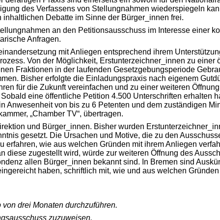
unigung des Verfassens von Stellungnahmen wiederspiegeln kan
 inhaltlichen Debatte im Sinne der Bürger_innen frei.
ür Stellungnahmen an den Petitionsausschuss im Interesse eine
tarische Anfragen.
 Auseinandersetzung mit Anliegen entsprechend ihrem Unterstütz
sprozess. Von der Möglichkeit, Erstunterzeichner_innen zu einer
etenen Fraktionen in der laufenden Gesetzgebungsperiode Gebra
men. Bisher erfolgte die Einladungspraxis nach eigenem Gutdü
en für die Zukunft vereinfachen und zu einer weiteren Öffnun
obald eine öffentliche Petition 4.500 Unterschriften erhalten h
n Anwesenheit von bis zu 6 Petenten und dem zuständigen Mini
nkammer, „Chamber TV“, übertragen.
rektion und Bürger_innen. Bisher wurden Erstunterzeichner_inne
nntnis gesetzt. Die Ursachen und Motive, die zu den Ausschus
erfahren, wie aus welchen Gründen mit ihrem Anliegen verfahren
n diese zugestellt wird, würde zur weiteren Öffnung des Aussc
enz allen Bürger_innen bekannt sind. In Bremen sind Auskünfte
ingereicht haben, schriftlich mit, wie und aus welchen Gründen
b von drei Monaten durchzuführen.
ungsausschuss zuzuweisen.