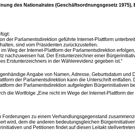
nung des Nationalrates (Geschäftsordnungsgesetz 1975), BG
fügt:
on der Parlamentsdirektion geführte Internet-Plattform unterbre
halten, sind vom Präsidenten zurückzustellen.
n im Weg der Internet-Plattform der Parlamentsdirektion erfolg
nachzuweisen hat. Der Erstunterzeichner einer Bürgerinitiati
des Erstunterzeichners in der Wählerevidenz gegeben ist.“
rch eigenhändige Angabe von Namen, Adresse, Geburtsdatum und D
attform der Parlamentsdirektion kann die Unterschrift entfallen
tform der Parlamentsdirektion aufgelegten Bürgerinitiativen be
urch die Wortfolge „Eine nicht im Wege der Internet-Plattform der 
chen Forderungen zu einem Verhandlungsgegenstand zusammenzu
efiniert wird, dem die anderen bedeutungsgleichen Bürgerinitiati
tiativen und Petitionen findet auf diesen Leitakt stellvertreten