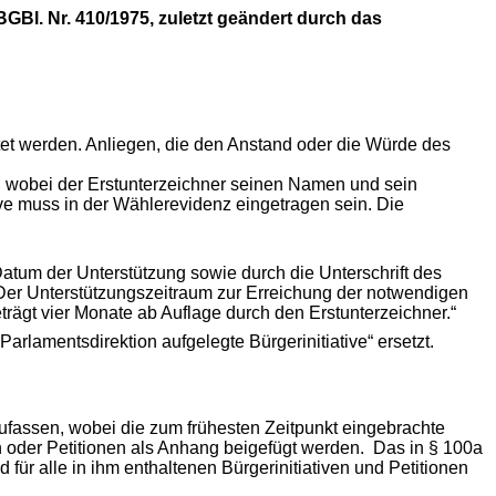
Bl. Nr. 410/1975, zuletzt geändert durch das
itet werden. Anliegen, die den Anstand oder die Würde des
en, wobei der Erstunterzeichner seinen Namen und sein
ve muss in der Wählerevidenz eingetragen sein. Die
atum der Unterstützung sowie durch die Unterschrift des
. Der Unterstützungszeitraum zur Erreichung der notwendigen
trägt vier Monate ab Auflage durch den Erstunterzeichner.“
Parlamentsdirektion aufgelegte Bürgerinitiative“ ersetzt.
fassen, wobei die zum frühesten Zeitpunkt eingebrachte
ven oder Petitionen als Anhang beigefügt werden. Das in § 100a
d für alle in ihm enthaltenen Bürgerinitiativen und Petitionen