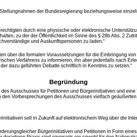
Stellungnahmen der Bundesregierung beziehungsweise einzelner
rechtigten durch eine physische oder elektronische Unterstützu
halten, zu der der Öffentlichkeit im Sinne des § 28b Abs. 2 Zutr
achverständige und Auskunftspersonen zu laden.“
ten über die formalen Voraussetzungen für die Einbringung von B
schen Verfahrens zu informieren, ihn aber jedenfalls nach Erled
 der dazu geführten Debatte schriftlich in Kenntnis zu setzen.“
Begründung
 des Ausschusses für Petitionen und Bürgerinitiativen und ein
 in den Vorbesprechungen des Ausschusses vielfach geäußerte
initiativen soll in Zukunft auf elektronischem Weg über die Int
ungsgleicher Bürgerinitiativen und Petitionen in Form eines 
 derartigen Praxis sind einerseits ein sowohl für den Nationalra