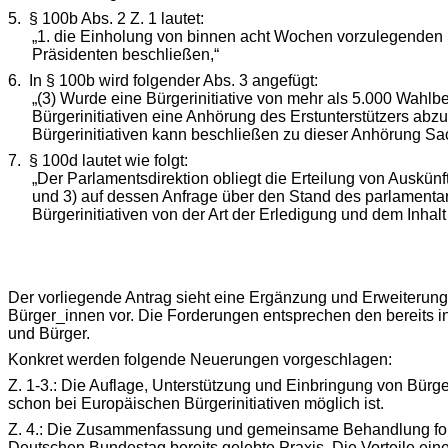
5.
§ 100b Abs. 2 Z. 1 lautet:
„1. die Einholung von binnen acht Wochen vorzulegenden 
Präsidenten beschließen,“
6.
In § 100b wird folgender Abs. 3 angefügt:
„(3) Wurde eine Bürgerinitiative von mehr als 5.000 Wahlbe
Bürgerinitiativen eine Anhörung des Erstunterstützers abzu
Bürgerinitiativen kann beschließen zu dieser Anhörung S
7.
§ 100d lautet wie folgt:
„Der Parlamentsdirektion obliegt die Erteilung von Auskünf
und 3) auf dessen Anfrage über den Stand des parlamentari
Bürgerinitiativen von der Art der Erledigung und dem Inhalt
Der vorliegende Antrag sieht eine Ergänzung und Erweiterung
Bürger_innen vor. Die Forderungen entsprechen den bereits
und Bürger.
Konkret werden folgende Neuerungen vorgeschlagen:
Z. 1-3.: Die Auflage, Unterstützung und Einbringung von Bürger
schon bei Europäischen Bürgerinitiativen möglich ist.
Z. 4.: Die Zusammenfassung und gemeinsame Behandlung forder
Deutschen Bundestag bereits gelebte Praxis. Die Vorteile einer