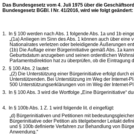
Das Bundesgesetz vom 4. Juli 1975 über die Geschäftsord
Bundesgesetz BGBl. I Nr. 41/2016, wird wie folgt geändert:
1.
In § 100 werden nach Abs. 1 folgende Abs. 1a und 1b einge
„(1a) Anliegen im Sinn des Abs. 1 können auch über eine v
Nationalrates verletzen oder beleidigende Äußerungen ent
(1b) Die Auflage einer Bürgerinitiative gemäß Abs. 1a kan
Geburtsdatum anzugeben und seinen ordentlichen Wohnsitz 
Parlamentsdirektion hat zu überprüfen, ob die Eintragung 
2.
§ 100 Abs. 2 lautet:
„(2) Die Unterstützung einer Bürgerinitiative erfolgt du
Unterstützenden. Bei Unterstützung im Weg der Internet-Pl
500 Unterstützungserklärungen von im Weg der Internet-Plat
3.
In § 100 Abs. 3 wird die Wortfolge „Eine Bürgerinitiative“ d
4.
In § 100b Abs. 1 Z. 1 wird folgende lit. d eingefügt:
„d) Bürgerinitiativen und Petitionen mit bedeutungsglei
Bürgerinitiative oder Petition als titelgebender Leitakt d
und § 100b definierte Verfahren zur Behandlung von Bürgerini
Anwendung.“