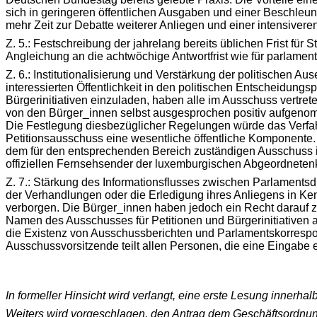
sich in geringeren öffentlichen Ausgaben und einer Beschle
mehr Zeit zur Debatte weiterer Anliegen und einer intensiveren
Z. 5.: Festschreibung der jahrelang bereits üblichen Frist f
Angleichung an die achtwöchige Antwortfrist wie für parlamen
Z. 6.: Institutionalisierung und Verstärkung der politischen
interessierten Öffentlichkeit in den politischen Entscheidung
Bürgerinitiativen einzuladen, haben alle im Ausschuss vertr
von den Bürger_innen selbst ausgesprochen positiv aufgenom
Die Festlegung diesbezüglicher Regelungen würde das Verfahr
Petitionsausschuss eine wesentliche öffentliche Komponente. S
dem für den entsprechenden Bereich zuständigen Ausschuss i
offiziellen Fernsehsender der luxemburgischen Abgeordnete
Z. 7.: Stärkung des Informationsflusses zwischen Parlamentsdi
der Verhandlungen oder die Erledigung ihres Anliegens in Ke
verborgen. Die Bürger_innen haben jedoch ein Recht darauf zu 
Namen des Ausschusses für Petitionen und Bürgerinitiativen a
die Existenz von Ausschussberichten und Parlamentskorrespond
Ausschussvorsitzende teilt allen Personen, die eine Eingabe e
In formeller Hinsicht wird verlangt
, eine erste Lesung innerhal
Weiters wird vorgeschlagen, den Antrag dem Geschäftsordn