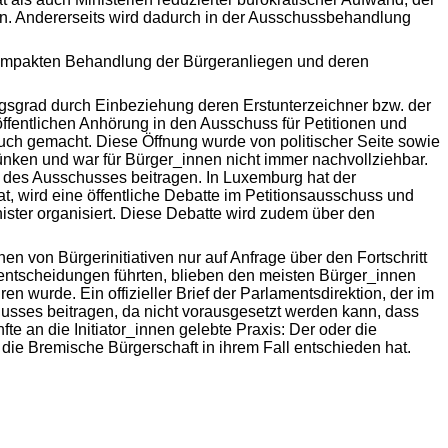
n. Andererseits wird dadurch in der Ausschussbehandlung
r kompakten Behandlung der Bürgeranliegen und deren
ungsgrad durch Einbeziehung deren Erstunterzeichner bzw. der
 öffentlichen Anhörung in den Ausschuss für Petitionen und
uch gemacht. Diese Öffnung wurde von politischer Seite sowie
nken und war für Bürger_innen nicht immer nachvollziehbar.
g des Ausschusses beitragen. In Luxemburg hat der
at, wird eine öffentliche Debatte im Petitionsausschuss und
ster organisiert. Diese Debatte wird zudem über den
n von Bürgerinitiativen nur auf Anfrage über den Fortschritt
sentscheidungen führten, blieben den meisten Bürger_innen
 wurde. Ein offizieller Brief der Parlamentsdirektion, der im
husses beitragen, da nicht vorausgesetzt werden kann, dass
 an die Initiator_innen gelebte Praxis: Der oder die
 die Bremische Bürgerschaft in ihrem Fall entschieden hat.