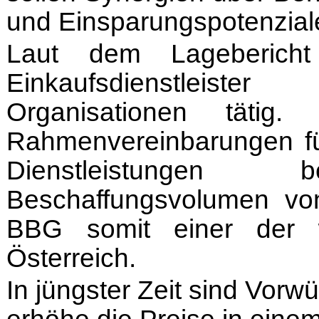
und Einsparungspotenzial
Laut dem Lageberich
Einkaufsdienstleist
Organisationen tätig.
Rahmenvereinbarungen fü
Dienstleistunge
Beschaffungsvolumen vo
BBG somit einer der w
Österreich.
In jüngster Zeit sind Vorw
erhöhe die Preise in eine