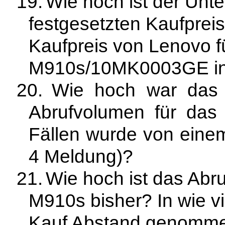
19.
Wie hoch ist der Unt
festgesetzten Kaufprei
Kaufpreis von Lenovo 
M910s/10MK0003GE in 
20.
Wie hoch war das 
Abrufvolumen für das
Fällen wurde von ein
4 Meldung)?
21.
Wie hoch ist das Abr
M910s bisher? In wie v
Kauf Abstand genomme