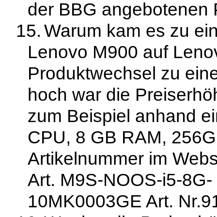
der BBG angebotenen P
15.
Warum kam es zu ei
Lenovo M900 auf Leno
Produktwechsel zu eine
hoch war die Preiserhö
zum Beispiel anhand ei
CPU, 8 GB RAM, 256
Artikelnummer im We
Art.
M9S-NOOS-i5-8G- 
10MK0003GE Art. Nr.9