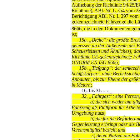
Aufhebung der Richtlinie 94/25/E
Richtlinie), ABl. Nr. L 354 vom 2
Berichtigung ABl. Nr. L 297 vom 
gekennzeichnete Fahrzeuge die L
8666, die in den Dokumenten gemä
ist;
15a.
„Breite“: die größte Breit
gemessen an der Außenseite der Be
Scheuerleisten und Ähnliches); d
Richtlinie CE-gekennzeichnete Fa
ÖNORM EN ISO 8666;
15b.
„Tiefgang“: der senkrech
Schiffskörpers, ohne Berücksichtig
Anbauten, bis zur Ebene der größt
in Metern;
16. bis 31. …
32.
„Fahrgast“: eine Person,
a)
die sich weder am all
Fahrzeug als Plattform für Arbeit
Umgebung nutzt,
b)
die für die Beförderun
Gegenleistung erbringt oder die Be
Vereinsmitglied bezieht und
c)
deren Nutzen am Fahr