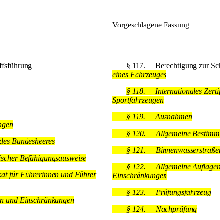
Vorgeschlagene Fassung
fsführung
§ 117.
Berechtigung zur Sch
eines Fahrzeuges
§ 118.
Internationales Zerti
Sportfahrzeugen
§ 119.
Ausnahmen
ngen
§ 120.
Allgemeine Bestim
des Bundesheeres
§ 121.
Binnenwasserstraßen
scher Befähigungsausweise
§ 122.
Allgemeine Auflage
ikat für Führerinnen und Führer
Einschränkungen
§ 123.
Prüfungsfahrzeug
en und Einschränkungen
§ 124.
Nachprüfung