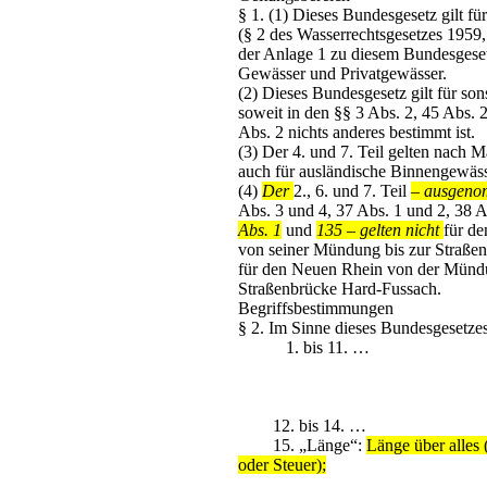
§ 1.
(1) Dieses Bundesgesetz gilt für
(§ 2 des Wasserrechtsgesetzes 1959,
der Anlage 1 zu diesem Bundesgeset
Gewässer und Privatgewässer.
(2) Dieses Bundesgesetz gilt für son
soweit in den §§ 3 Abs. 2, 45 Abs. 
Abs. 2 nichts anderes bestimmt ist.
(3) Der 4. und 7. Teil gelten nach 
auch für ausländische Binnengewäss
(4)
Der
2., 6. und 7. Teil
– ausgeno
Abs. 3 und 4, 37 Abs. 1 und 2, 38 A
Abs. 1
und
135 – gelten nicht
für d
von seiner Mündung bis zur Straße
für den Neuen Rhein von der Mündu
Straßenbrücke Hard-Fussach.
Begriffsbestimmungen
§ 2.
Im Sinne dieses Bundesgesetzes 
1. bis 11. …
12. bis 14. …
15. „Länge“:
Länge über alles
oder Steuer);