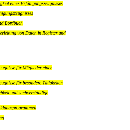
gkeit eines Befähigungszeugnisses
higungszeugnisses
und Bordbuch
erleitung von Daten in Register und
ugnisse für Mitglieder einer
ugnisse für besondere Tätigkeiten
chkeit und sachverständige
bildungsprogrammen
ng