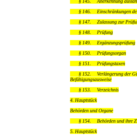
§ 145.
Anerkennung auslän
§ 146.
Einschränkungen de
§ 147.
Zulassung zur Prüfu
§ 148.
Prüfung
§ 149.
Ergänzungsprüfung
§ 150.
Prüfungsorgan
§ 151.
Prüfungstaxen
§ 152.
Verlängerung der Gült
Befähigungsausweise
§ 153.
Verzeichnis
4. Hauptstück
Behörden und Organe
§ 154.
Behörden und ihre Z
5. Hauptstück