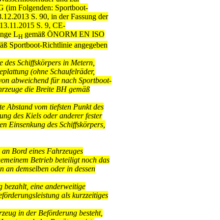
G (im Folgenden: Sportboot-
8.12.2013 S. 90, in der Fassung der
13.11.2015 S. 9, CE-
änge L
gemäß ÖNORM EN ISO
H
ß Sportboot-Richtlinie angegeben
e des Schiffskörpers in Metern,
plattung (ohne Schaufelräder,
avon abweichend für nach Sportboot-
hrzeuge die Breite BH gemäß
te Abstand vom tiefsten Punkt des
ung des Kiels oder anderer fester
en Einsenkung des Schiffskörpers,
 an Bord eines Fahrzeuges
gemeinem Betrieb beteiligt noch das
en an demselben oder in dessen
g bezahlt, eine anderweitige
förderungsleistung als kurzzeitiges
zeug in der Beförderung besteht,