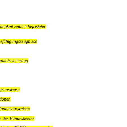
igkeit zeitlich befristeter
befähigungszeugnisse
litätssicherung
gsausweise
tionen
higungsausweisen
e des Bundesheeres