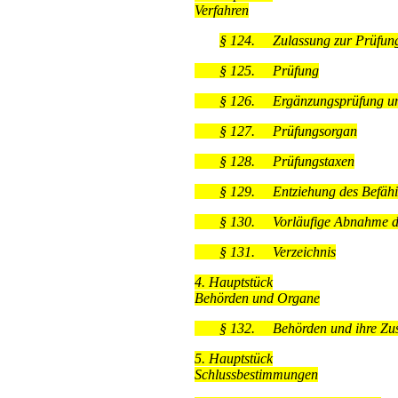
Verfahren
§ 124.
Zulassung zur Prüfun
§ 125.
Prüfung
§ 126.
Ergänzungsprüfung u
§ 127.
Prüfungsorgan
§ 128.
Prüfungstaxen
§ 129.
Entziehung des Befäh
§ 130.
Vorläufige Abnahme d
§ 131.
Verzeichnis
4. Hauptstück
Behörden und Organe
§ 132.
Behörden und ihre Zus
5. Hauptstück
Schlussbestimmungen