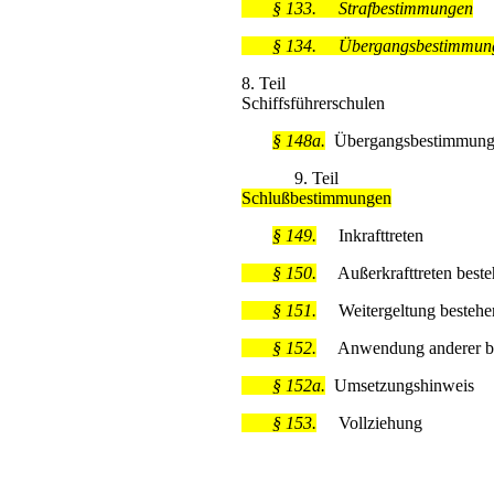
§ 133.
Strafbestimmungen
§ 134.
Übergangsbestimmun
8. Teil
Schiffsführerschulen
§ 148a.
Übergangsbestimmun
9. Teil
Schlußbestimmungen
§ 149.
Inkrafttreten
§ 150.
Außerkrafttreten besteh
§ 151.
Weitergeltung bestehen
§ 152.
Anwendung anderer bund
§ 152a.
Umsetzungshinweis
§ 153.
Vollziehung