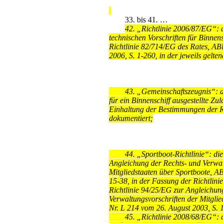
33.
bis 41. …
42.
„Richtlinie 2006/87/EG“: d
technischen Vorschriften für Binnen
Richtlinie 82/714/EG des Rates, AB
2006, S. 1-260, in der jeweils gelt
43.
„Gemeinschaftszeugnis“: d
für ein Binnenschiff ausgestellte Zu
Einhaltung der Bestimmungen der R
dokumentiert;
44.
„Sportboot-Richtlinie“: die
Angleichung der Rechts- und Verwal
Mitgliedstaaten über Sportboote, AB
15-38, in der Fassung der Richtlin
Richtlinie 94/25/EG zur Angleichun
Verwaltungsvorschriften der Mitglie
Nr. L 214 vom 26. August 2003, S. 
45.
„Richtlinie 2008/68/EG“: d