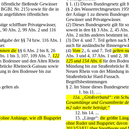
 öffentliche fließende Gewässer
§ 1.
(1) Dieses Bundesgesetz gilt f
 BGBl. Nr. 215) sowie für die in
(§ 2 des Wasserrechtsgesetzes 195
z angeführten öffentlichen
der Anlage 1 zu diesem Bundesgese
Gewässer und Privatgewässer.
stige schiffbare Privatgewässer,
(2) Dieses Bundesgesetz gilt für so
2, 90 Abs. 2, 99 Abs. 2 und 116
soweit in den §§ 3 Abs. 2, 45 Abs.
Abs. 2 nichts anderes bestimmt ist.
Maßgabe der §§ 74 bzw. 116 Abs. 1
(3) Der 4. und 7. Teil gelten nac
er.
auch für ausländische Binnengewä
mmen die
§§ 6 Abs. 2 bis 8, 26
(4)
Vom
2., 6. und 7. Teil
gelten n
bs. 1 bis 3, 107, 109 Abs. 7,
122
Abs. 3 und 4, 37 Abs. 1 und 2, 38 
en Bodensee und den Alten Rhein
125 und 154 Abs. 6
für den Boden
nbrücke Rheineck-Gaissau sowie
Mündung bis zur Straßenbrücke R
ng in den Bodensee bis zur
Neuen Rhein von der Mündung in 
Straßenbrücke Hard-Fussach.
Begriffsbestimmungen
gelten als
§ 2.
Im Sinne dieses Bundesgesetze
1. bis 11. …
11a.
„Großverband“: ein Schu
Gesamtlänge und Gesamtbreite de
m2 oder mehr beträgt;“
12. bis 14. ...
 (ohne Anhänge, wie zB Bugspriet
15. „Länge“:
die größte Läng
ohne Ruder und Bugspriet;
davon 
2013/53/EU über Sportboote und 