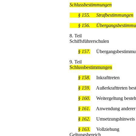
Schlussbestimmungen
§ 155.
Strafbestimmungen
§ 156.
Übergangsbestimmu
8. Teil
Schiffsführerschulen
§ 157.
Übergangsbestimmu
9. Teil
Schlussbestimmungen
§ 158.
Inkrafttreten
§ 159.
Außerkrafttreten best
§ 160.
Weitergeltung bestehe
§ 161.
Anwendung anderer bun
§ 162.
Umsetzungshinweis
§ 163.
Vollziehung
Geltungsbereich