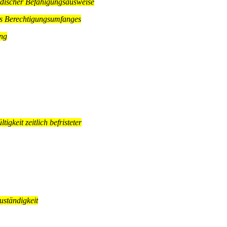
discher Befähigungsausweise
s Berechtigungsumfanges
ng
igkeit zeitlich befristeter
uständigkeit