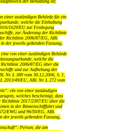
Hauptzweck der Benützung ist;
n einer zuständigen Behörde für ein
ngsurkunde, welche die Einhaltung
2016/1629/EU zur Festlegung
nschiffe, zur Änderung der Richtlinie
r Richtlinie 2006/87/EG, ABl.
 in der jeweils geltenden Fassung,
eine von einer zuständigen Behörde
Zulassungsurkunde, welche die
Richtlinie 2006/87/EG über die
enschiffe und zur Aufhebung der
Bl. Nr. L 389 vom 30.12.2006, S. 1,
RL 2013/49/EU, ABl. Nr. L 272 vom
s“: ein von einer zuständigen
zeugnis, welches bescheinigt, dass
r Richtlinie 2017/2397/EU über die
onen in der Binnenschifffahrt und
1/672/EWG und 96/50/EG, ABl.
in der jeweils geltenden Fassung,
nnschaft“: Person, die am