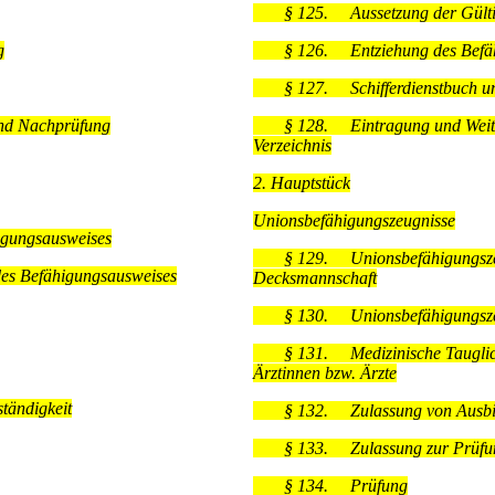
§ 125.
Aussetzung der Gülti
g
§ 126.
Entziehung des Befä
§ 127.
Schifferdienstbuch 
nd Nachprüfung
§ 128.
Eintragung und Weit
Verzeichnis
2. Hauptstück
Unionsbefähigungszeugnisse
igungsausweises
§ 129.
Unionsbefähigungsze
es Befähigungsausweises
Decksmannschaft
§ 130.
Unionsbefähigungsze
§ 131.
Medizinische Taugli
Ärztinnen bzw. Ärzte
tändigkeit
§ 132.
Zulassung von Aus
§ 133.
Zulassung zur Prüfu
§ 134.
Prüfung