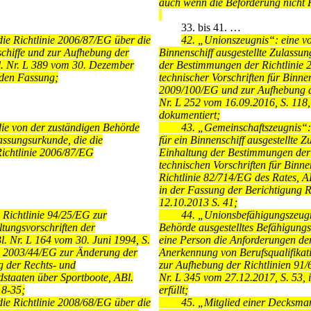
auch wenn die Beförderung nicht 
33.
bis 41. …
ie Richtlinie 2006/87/EG über die
42.
„Unionszeugnis“: eine vo
schiffe und zur Aufhebung der
Binnenschiff ausgestellte Zulassu
l. Nr. L 389 vom 30. Dezember
der Bestimmungen der Richtlinie 
enden Fassung;
technischer Vorschriften für Binne
2009/100/EG und zur Aufhebung de
Nr. L 252 vom 16.09.2016, S. 118,
dokumentiert;
ie von der zuständigen Behörde
43.
„Gemeinschaftszeugnis“: 
lassungsurkunde, die die
für ein Binnenschiff ausgestellte 
ichtlinie 2006/87/EG
Einhaltung der Bestimmungen der 
technischen Vorschriften für Binn
Richtlinie 82/714/EG des Rates, A
in der Fassung der Berichtigung 
12.10.2013 S. 41;
 Richtlinie 94/25/EG zur
44.
„Unionsbefähigungszeugni
tungsvorschriften der
Behörde ausgestelltes Befähigungs
l. Nr. L 164 vom 30. Juni 1994, S.
eine Person die Anforderungen de
ie 2003/44/EG zur Änderung der
Anerkennung von Berufsqualifikati
g der Rechts- und
zur Aufhebung der Richtlinien 9
dstaaten über Sportboote, ABl.
Nr. L 345 vom 27.12.2017, S. 53, 
18-35;
erfüllt;
ie Richtlinie 2008/68/EG über die
45.
„Mitglied einer Decksma