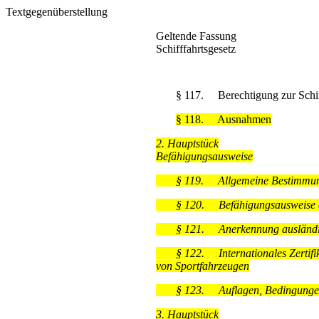
Textgegenüberstellung
Geltende Fassung
Schifffahrtsgesetz
§ 117.
Berechtigung zur Schif
§ 118.
Ausnahmen
2. Hauptstück
Befähigungsausweise
§ 119.
Allgemeine Bestimmu
§ 120.
Befähigungsausweise 
§ 121.
Anerkennung ausländi
§ 122.
Internationales Zertif
von Sportfahrzeugen
§ 123.
Auflagen, Bedingung
3. Hauptstück