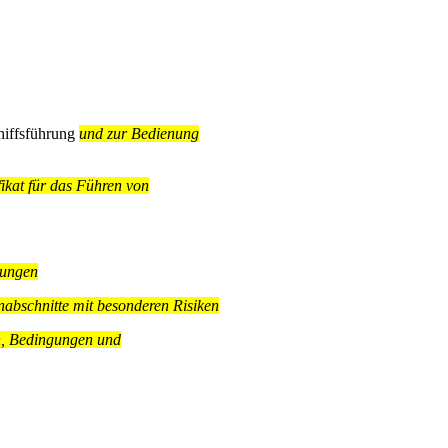
iffsführung
und zur Bedienung
fikat für das Führen von
mungen
abschnitte mit besonderen Risiken
n, Bedingungen und