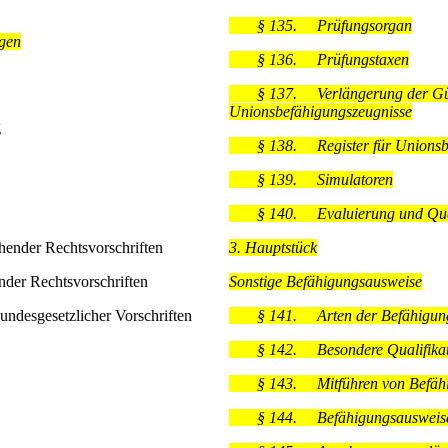
§ 135.
Prüfungsorgan
gen
§ 136.
Prüfungstaxen
§ 137.
Verlängerung der Gült
Unionsbefähigungszeugnisse
g
§ 138.
Register für Unions
§ 139.
Simulatoren
§ 140.
Evaluierung und Qua
ender Rechtsvorschriften
3. Hauptstück
der Rechtsvorschriften
Sonstige Befähigungsausweise
esgesetzlicher Vorschriften
§ 141.
Arten der Befähigun
§ 142.
Besondere Qualifika
§ 143.
Mitführen von Befä
§ 144.
Befähigungsausweis