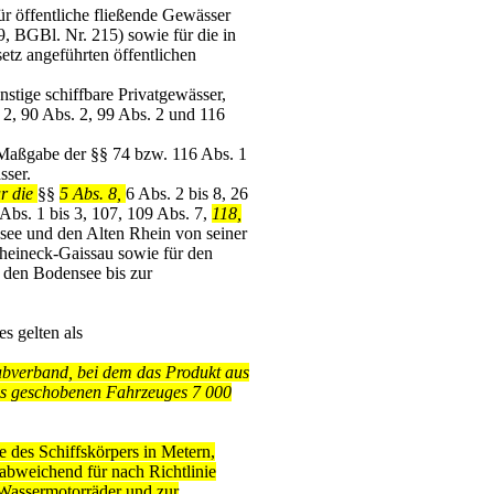
ür öffentliche fließende Gewässer
9, BGBl. Nr. 215) sowie für die in
tz angeführten öffentlichen
nstige schiffbare Privatgewässer,
 2, 90 Abs. 2, 99 Abs. 2 und 116
h Maßgabe der §§ 74 bzw. 116 Abs. 1
sser.
ur die
§§
5 Abs. 8,
6 Abs. 2 bis 8, 26
Abs. 1 bis 3, 107, 109 Abs. 7,
118,
see und den Alten Rhein von seiner
heineck-Gaissau sowie für den
den Bodensee bis zur
s gelten als
bverband, bei dem das Produkt aus
s geschobenen Fahrzeuges 7 000
e des Schiffskörpers in Metern,
abweichend für nach Richtlinie
Wassermotorräder und zur