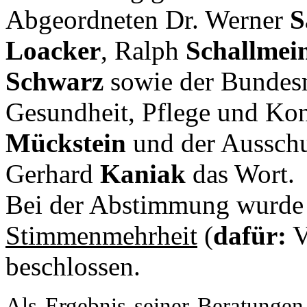
Abgeordneten Dr. Werner
S
Loacker
, Ralph
Schallmei
Schwarz
sowie der Bundesmi
Gesundheit, Pflege und Ko
Mückstein
und der Aussch
Gerhard
Kaniak
das Wort.
Bei der Abstimmung wurde 
Stimmenmehrheit
(
dafür:
V
beschlossen.
Als Ergebnis seiner Beratungen 