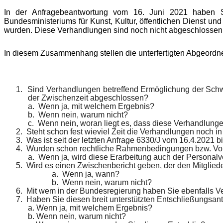
In der Anfragebeantwortung vom 16. Juni 2021 haben Si
Bundesministeriums für Kunst, Kultur, öffentlichen Dienst u
wurden. Diese Verhandlungen sind noch nicht abgeschlossen
In diesem Zusammenhang stellen die unterfertigten Abgeordnet
1.
Sind Verhandlungen betreffend Ermöglichung der Schw
der Zwischenzeit abgeschlossen?
a.
Wenn ja, mit welchem Ergebnis?
b.
Wenn nein, warum nicht?
c.
Wenn nein, woran liegt es, dass diese Verhandlung
2.
Steht schon fest wieviel Zeit die Verhandlungen noch
3.
Was ist seit der letzten Anfrage 6330/J vom 16.4.2021 
4.
Wurden schon rechtliche Rahmenbedingungen bzw. Vor
a.
Wenn ja, wird diese Erarbeitung auch der Personalve
5.
Wird es einen Zwischenbericht geben, der den Mitgliede
a.
Wenn ja, wann?
b.
Wenn nein, warum nicht?
6.
Mit wem in der Bundesregierung haben Sie ebenfalls
7.
Haben Sie diesen breit unterstützten Entschließungsan
a. Wenn ja, mit welchem Ergebnis?
b. Wenn nein, warum nicht?