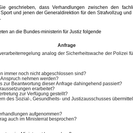
e geschrieben, dass Verhandlungen zwischen den fachlic
nd Sport und jenen der Generaldirektion für den Strafvollzug
.
en an die Bundes-ministerin für Justiz folgende
Anfrage
erarbeiterregelung analog der Sicherheitswache der Polizei
en immer noch nicht abgeschlossen sind?
 in Anspruch nehmen werden?
bis zur Beantwortung dieser Anfrage dahingehend passiert?
aussetzungen erarbeitet?
rtretung zur Verfügung gestellt?
rn des Sozial-, Gesundheits- und Justizausschusses übermittel
 Verhandlungen aufgenommen?
trag auch im Ministerrat besprochen?