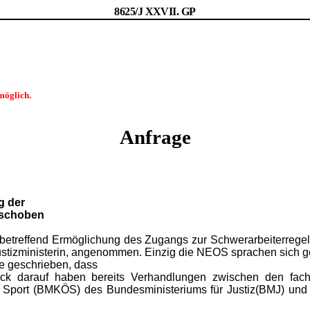
8625/J XXVII. GP
möglich.
Anfrage
g der
eschoben
s betreffend Ermöglichung des Zugangs zur Schwerarbeiterrege
stizministerin, angenommen. Einzig die NEOS sprachen sich g
e geschrieben, dass
ick darauf haben bereits Verhandlungen zwischen den fachl
und Sport (BMKÖS) des Bundesministeriums für Justiz(BMJ) und 