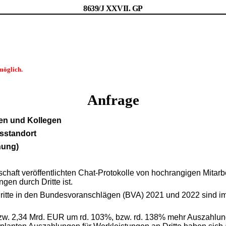
8639/J XXVII. GP
möglich.
Anfrage
nen und Kollegen
tsstandort
hung)
schaft veröffentlichten Chat-Protokolle von hochrangigen Mitar
en durch Dritte ist.
Dritte in den Bundesvoranschlägen (BVA) 2021 und 2022 sind 
w. 2,34 Mrd. EUR um rd. 103%, bzw. rd. 138% mehr Auszahlunge