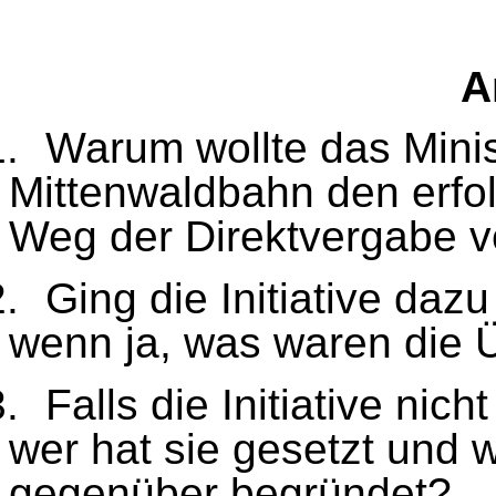
A
1.
Warum wollte das Minis
Mittenwaldbahn den erfol
Weg der Direktvergabe v
2.
Ging die Initiative da
wenn ja, was waren die
3.
Falls die Initiative nic
wer hat sie gesetzt und 
gegenüber begründet?