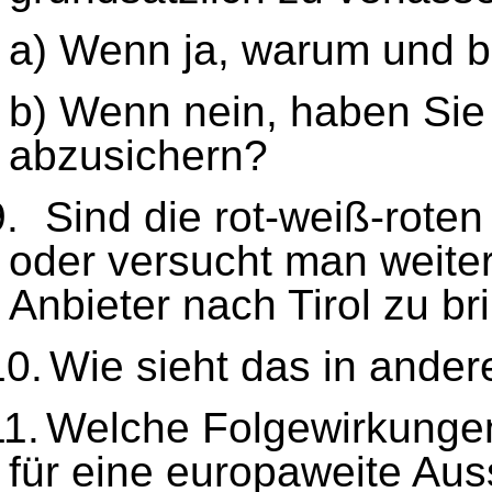
a) Wenn ja, warum und 
b) Wenn nein, haben Si
abzusichern?
9.
Sind die rot-weiß-roten
oder versucht man weiter
Anbieter nach Tirol zu b
10.
Wie sieht das in ande
11.
Welche Folgewirkungen
für eine europaweite Aus