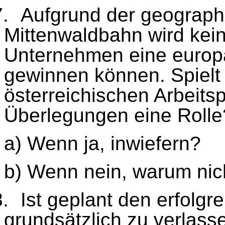
7.
Aufgrund der geograph
Mittenwaldbahn wird kein
Unternehmen eine europ
gewinnen können. Spielt 
österreichischen Arbeitsp
Überlegungen eine Rolle
a) Wenn ja, inwiefern?
b) Wenn nein, warum nic
8.
Ist geplant den erfolg
grundsätzlich zu verlass