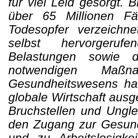
für viel Leid gesorgt.
über 65 Millionen Fä
Todesopfer verzeichn
selbst hervorgerufe
Belastungen sowie 
notwendigen Maßn
Gesundheitswesens ha
globale Wirtschaft ausg
Bruchstellen und Ungle
den Zugang zur Gesund
und zu Arbeitslosigkei