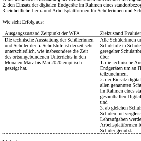
2. den Einsatz der digitalen Endgeräte im Rahmen eines standortbezo
3. einheitliche Lern- und Arbeitsplattformen für Schülerinnen und S
Wie sieht Erfolg aus:
Ausgangszustand Zeitpunkt der WFA
Zielzustand Evaluie
Die technische Ausstattung der Schülerinnen
Alle Schülerinnen un
und Schüler der 5. Schulstufe ist derzeit sehr
Schulstufe in Schule
unterschiedlich, wie insbesondere die Zeit
geregelter Schulart
des ortsungebundenen Unterrichts in den
über
Monaten März bis Mai 2020 empirisch
1. die technische Aus
gezeigt hat.
Endgeräten um an IT
teilzunehmen,
2. der Einsatz digita
allen genannten Sch
im Rahmen eines st
gesamthaften Digital
und
3. ab gleichen Schul
Schulen mit verglei
Lehraufgaben werden
Arbeitsplattformen 
Schüler genutzt.