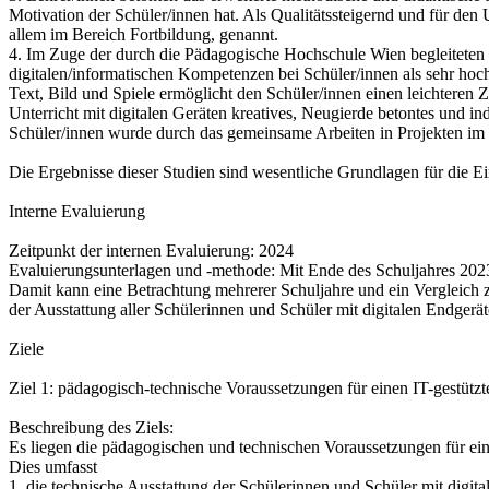
Motivation der Schüler/innen hat. Als Qualitätssteigernd und für 
allem im Bereich Fortbildung, genannt.
4. Im Zuge der durch die Pädagogische Hochschule Wien begleiteten
digitalen/informatischen Kompetenzen bei Schüler/innen als sehr hoc
Text, Bild und Spiele ermöglicht den Schüler/innen einen leichteren 
Unterricht mit digitalen Geräten kreatives, Neugierde betontes und i
Schüler/innen wurde durch das gemeinsame Arbeiten in Projekten im R
Die Ergebnisse dieser Studien sind wesentliche Grundlagen für die Ei
Interne Evaluierung
Zeitpunkt der internen Evaluierung: 2024
Evaluierungsunterlagen und -methode: Mit Ende des Schuljahres 2023/
Damit kann eine Betrachtung mehrerer Schuljahre und ein Vergleich
der Ausstattung aller Schülerinnen und Schüler mit digitalen Endge
Ziele
Ziel 1: pädagogisch-technische Voraussetzungen für einen IT-gestützt
Beschreibung des Ziels:
Es liegen die pädagogischen und technischen Voraussetzungen für eine
Dies umfasst
1. die technische Ausstattung der Schülerinnen und Schüler mit digit