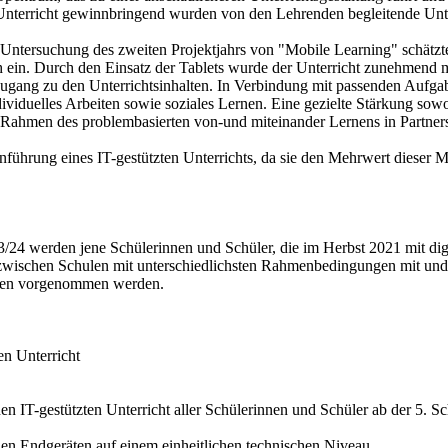
den Unterricht gewinnbringend wurden von den Lehrenden begleitende
 Untersuchung des zweiten Projektjahrs von "Mobile Learning" schätz
h ein. Durch den Einsatz der Tablets wurde der Unterricht zunehmend 
Zugang zu den Unterrichtsinhalten. In Verbindung mit passenden Aufgab
ndividuelles Arbeiten sowie soziales Lernen. Eine gezielte Stärkung sow
ahmen des problembasierten von-und miteinander Lernens in Partnersch
nführung eines IT-gestützten Unterrichts, da sie den Mehrwert dieser 
24 werden jene Schülerinnen und Schüler, die im Herbst 2021 mit digit
 zwischen Schulen mit unterschiedlichsten Rahmenbedingungen mit und
räten vorgenommen werden.
en Unterricht
n IT-gestützten Unterricht aller Schülerinnen und Schüler ab der 5. Sc
alen Endgeräten auf einem einheitlichen technischen Niveau,