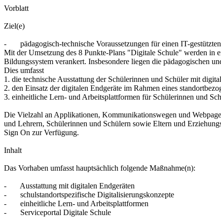
Vorblatt
Ziel(e)
- pädagogisch-technische Voraussetzungen für einen IT-gestützten
Mit der Umsetzung des 8 Punkte-Plans "Digitale Schule" werden in ein
Bildungssystem verankert. Insbesondere liegen die pädagogischen und 
Dies umfasst
1. die technische Ausstattung der Schülerinnen und Schüler mit digit
2. den Einsatz der digitalen Endgeräte im Rahmen eines standortbezo
3. einheitliche Lern- und Arbeitsplattformen für Schülerinnen und S
Die Vielzahl an Applikationen, Kommunikationswegen und Webpages i
und Lehrern, Schülerinnen und Schülern sowie Eltern und Erziehungsb
Sign On zur Verfügung.
Inhalt
Das Vorhaben umfasst hauptsächlich folgende Maßnahme(n):
- Ausstattung mit digitalen Endgeräten
- schulstandortspezifische Digitalisierungskonzepte
- einheitliche Lern- und Arbeitsplattformen
- Serviceportal Digitale Schule