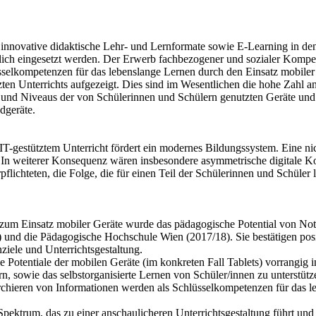
 innovative didaktische Lehr- und Lernformate sowie E-Learning in de
ittlich eingesetzt werden. Der Erwerb fachbezogener und sozialer Kom
elkompetenzen für das lebenslange Lernen durch den Einsatz mobiler E
zten Unterrichts aufgezeigt. Dies sind im Wesentlichen die hohe Zahl
rds und Niveaus der von Schülerinnen und Schülern genutzten Geräte u
dgeräte.
IT-gestütztem Unterricht fördert ein modernes Bildungssystem. Eine 
 In weiterer Konsequenz wären insbesondere asymmetrische digitale K
chteten, die Folge, die für einen Teil der Schülerinnen und Schüler la
zum Einsatz mobiler Geräte wurde das pädagogische Potential von Note
7) und die Pädagogische Hochschule Wien (2017/18). Sie bestätigen po
ziele und Unterrichtsgestaltung.
 Potentiale der mobilen Geräte (im konkreten Fall Tablets) vorrangig 
rn, sowie das selbstorganisierte Lernen von Schüler/innen zu unterst
ieren von Informationen werden als Schlüsselkompetenzen für das le
pektrum, das zu einer anschaulicheren Unterrichtsgestaltung führt und 