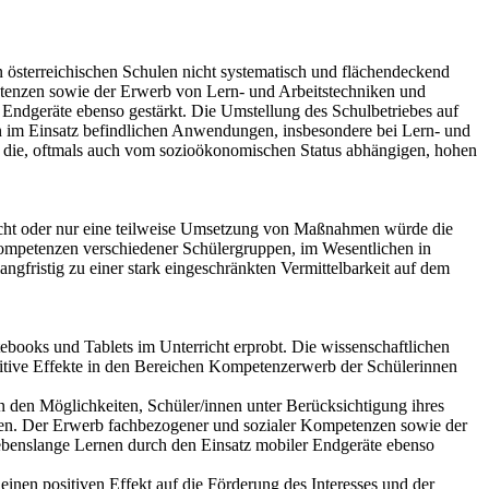
n österreichischen Schulen nicht systematisch und flächendeckend
petenzen sowie der Erwerb von Lern- und Arbeitstechniken und
ndgeräte ebenso gestärkt. Die Umstellung des Schulbetriebes auf
 an im Einsatz befindlichen Anwendungen, insbesondere bei Lern- und
nd die, oftmals auch vom sozioökonomischen Status abhängigen, hohen
nicht oder nur eine teilweise Umsetzung von Maßnahmen würde die
ompetenzen verschiedener Schülergruppen, im Wesentlichen in
ngfristig zu einer stark eingeschränkten Vermittelbarkeit auf dem
books und Tablets im Unterricht erprobt. Die wissenschaftlichen
sitive Effekte in den Bereichen Kompetenzerwerb der Schülerinnen
in den Möglichkeiten, Schüler/innen unter Berücksichtigung ihres
ützen. Der Erwerb fachbezogener und sozialer Kompetenzen sowie der
benslange Lernen durch den Einsatz mobiler Endgeräte ebenso
einen positiven Effekt auf die Förderung des Interesses und der