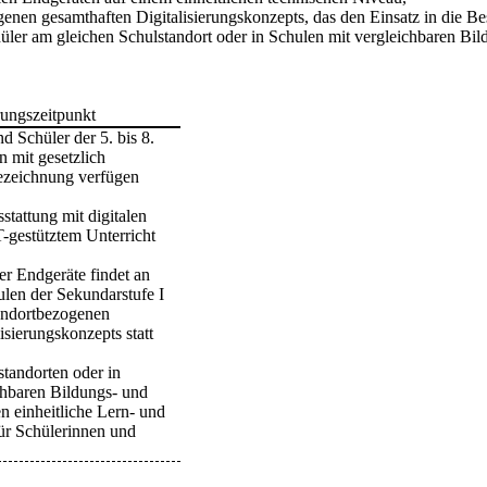
genen gesamthaften Digitalisierungskonzepts, das den Einsatz in die Be
chüler am gleichen Schulstandort oder in Schulen mit vergleichbaren B
rungszeitpunkt
d Schüler der 5. bis 8.
n mit gesetzlich
bezeichnung verfügen
stattung mit digitalen
-gestütztem Unterricht
ler Endgeräte findet an
ulen der Sekundarstufe I
andortbezogenen
isierungskonzepts statt
standorten oder in
chbaren Bildungs- und
 einheitliche Lern- und
für Schülerinnen und