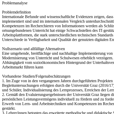
Problemanalyse
Problemdefinition
Internationale Befunde und wissenschaftliche Evidenzen zeigen, dass
implementiert sind und im internationalen Vergleich unterdurchschn
Kompetenzen im Recherchieren von Informationen werden als Schlüss
ortsungebundenen Unterricht hat einige Schwachstellen des IT-gestüt
Arbeitsplattformen, die stark unterschiedlichen technischen Standa
Unterschiede in Verfügbarkeit und Qualität der genutzten digitalen En
Nullszenario und allfällige Alternativen
Eine umgehende, breitflächige und nachhaltige Implementierung von 
Modernisierung von Unterricht und Schulwesen erheblich verzögern.
Abhängigkeit vom sozioökonomischen Hintergrund der Unterhaltsverpfli
Arbeitsmarkt führen kann
Vorhandene Studien/Folgenabschätzungen
1. Im Zuge von in den vergangenen Jahren durchgeführten Projekten 
Begleituntersuchungen erfolgten durch die Universität Graz (2016/1
und Schüler, Individualisierung des Lernprozesses, Erreichen der Lern
2. Gemäß den Evaluierungsergebnissen der Universität Graz liegen die
persönlichen Leistungsvermögens individuell zu fördern und zu forde
Erwerb von Lern- und Arbeitstechniken und Kompetenzen im Recherch
gestärkt.
3. Lehrer/innen betonten das erweiterte methodische und didaktische S