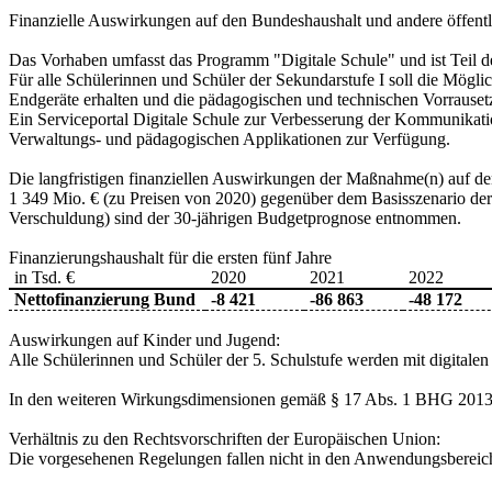
Finanzielle Auswirkungen auf den Bundeshaushalt und andere öffentl
Das Vorhaben umfasst das Programm "Digitale Schule" und ist Teil des
Für alle Schülerinnen und Schüler der Sekundarstufe I soll die Möglic
Endgeräte erhalten und die pädagogischen und technischen Vorrausetz
Ein Serviceportal Digitale Schule zur Verbesserung der Kommunikation
Verwaltungs- und pädagogischen Applikationen zur Verfügung.
Die langfristigen finanziellen Auswirkungen der Maßnahme(n) auf d
1 349 Mio. € (zu Preisen von 2020) gegenüber dem Basisszenario der
Verschuldung) sind der 30-jährigen Budgetprognose entnommen.
Finanzierungshaushalt für die ersten fünf Jahre
in Tsd. €
2020
2021
2022
Nettofinanzierung Bund
‑8 421
‑86 863
‑48 172
Auswirkungen auf Kinder und Jugend:
Alle Schülerinnen und Schüler der 5. Schulstufe werden mit digitale
In den weiteren Wirkungsdimensionen gemäß § 17 Abs. 1 BHG 2013 
Verhältnis zu den Rechtsvorschriften der Europäischen Union:
Die vorgesehenen Regelungen fallen nicht in den Anwendungsbereic