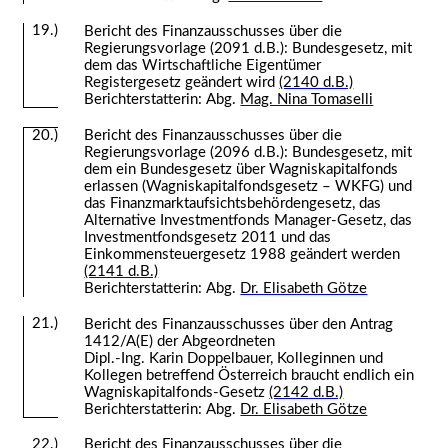
19.)
Bericht des Finanzausschusses über die
Regierungsvorlage (2091 d.B.): Bundesgesetz, mit
dem das Wirtschaftliche Eigentümer
Registergesetz geändert wird
(2140 d.B.)
Berichterstatterin: Abg.
Mag. Nina Tomaselli
Bericht des Finanzausschusses über die
20.)
Regierungsvorlage (2096 d.B.): Bundesgesetz, mit
dem ein Bundesgesetz über Wagniskapitalfonds
erlassen (Wagniskapitalfondsgesetz – WKFG) und
das Finanzmarktaufsichtsbehördengesetz, das
Alternative Investmentfonds Manager-Gesetz, das
Investmentfondsgesetz 2011 und das
Einkommensteuergesetz 1988 geändert werden
(2141 d.B.)
Berichterstatterin: Abg.
Dr. Elisabeth Götze
21.)
Bericht des Finanzausschusses über den Antrag
1412/A(E) der Abgeordneten
Dipl.-Ing. Karin Doppelbauer, Kolleginnen und
Kollegen betreffend Österreich braucht endlich ein
Wagniskapitalfonds-Gesetz
(2142 d.B.)
Berichterstatterin: Abg.
Dr. Elisabeth Götze
22.)
Bericht des Finanzausschusses über die