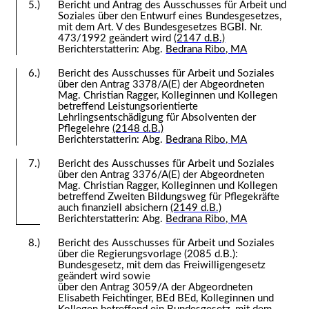
5.)
Bericht und Antrag des Ausschusses für Arbeit und
Soziales über den Entwurf eines Bundesgesetzes,
mit dem Art. V des Bundesgesetzes BGBl. Nr.
473/1992 geändert wird
(2147 d.B.)
Berichterstatterin: Abg.
Bedrana Ribo, MA
6.)
Bericht des Ausschusses für Arbeit und Soziales
über den Antrag 3378/A(E) der Abgeordneten
Mag. Christian Ragger, Kolleginnen und Kollegen
betreffend Leistungsorientierte
Lehrlingsentschädigung für Absolventen der
Pflegelehre
(2148 d.B.)
Berichterstatterin: Abg.
Bedrana Ribo, MA
7.)
Bericht des Ausschusses für Arbeit und Soziales
über den Antrag 3376/A(E) der Abgeordneten
Mag. Christian Ragger, Kolleginnen und Kollegen
betreffend Zweiten Bildungsweg für Pflegekräfte
auch finanziell absichern
(2149 d.B.)
Berichterstatterin: Abg.
Bedrana Ribo, MA
8.)
Bericht des Ausschusses für Arbeit und Soziales
über die Regierungsvorlage (2085 d.B.):
Bundesgesetz, mit dem das Freiwilligengesetz
geändert wird sowie
über den Antrag 3059/A der Abgeordneten
Elisabeth Feichtinger, BEd BEd, Kolleginnen und