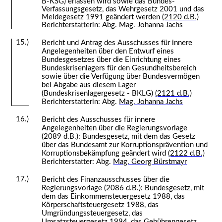
B-KSG) erlassen wird sowie das Bundes-
Verfassungsgesetz, das Wehrgesetz 2001 und das
Meldegesetz 1991 geändert werden
(2120 d.B.)
Berichterstatterin: Abg.
Mag. Johanna Jachs
15.)
Bericht und Antrag des Ausschusses für innere
Angelegenheiten über den Entwurf eines
Bundesgesetzes über die Einrichtung eines
Bundeskrisenlagers für den Gesundheitsbereich
sowie über die Verfügung über Bundesvermögen
bei Abgabe aus diesem Lager
(Bundeskrisenlagergesetz - BKLG)
(2121 d.B.)
Berichterstatterin: Abg.
Mag. Johanna Jachs
16.)
Bericht des Ausschusses für innere
Angelegenheiten über die Regierungsvorlage
(2089 d.B.): Bundesgesetz, mit dem das Gesetz
über das Bundesamt zur Korruptionsprävention und
Korruptionsbekämpfung geändert wird
(2122 d.B.)
Berichterstatter: Abg.
Mag. Georg Bürstmayr
17.)
Bericht des Finanzausschusses über die
Regierungsvorlage (2086 d.B.): Bundesgesetz, mit
dem das Einkommensteuergesetz 1988, das
Körperschaftsteuergesetz 1988, das
Umgründungssteuergesetz, das
Umsatzsteuergesetz 1994, das Gebührengesetz