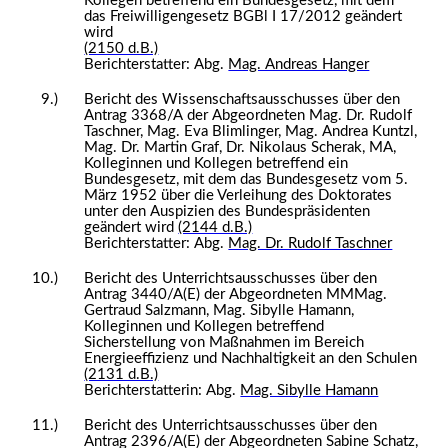
Kollegen betreffend ein Bundesgesetz, mit dem
das Freiwilligengesetz BGBl I 17/2012 geändert
wird
(2150 d.B.)
Berichterstatter: Abg.
Mag. Andreas Hanger
9.)
Bericht des Wissenschaftsausschusses über den
Antrag 3368/A der Abgeordneten Mag. Dr. Rudolf
Taschner, Mag. Eva Blimlinger, Mag. Andrea Kuntzl,
Mag. Dr. Martin Graf, Dr. Nikolaus Scherak, MA,
Kolleginnen und Kollegen betreffend ein
Bundesgesetz, mit dem das Bundesgesetz vom 5.
März 1952 über die Verleihung des Doktorates
unter den Auspizien des Bundespräsidenten
geändert wird
(2144 d.B.)
Berichterstatter: Abg.
Mag. Dr. Rudolf Taschner
10.)
Bericht des Unterrichtsausschusses über den
Antrag 3440/A(E) der Abgeordneten MMMag.
Gertraud Salzmann, Mag. Sibylle Hamann,
Kolleginnen und Kollegen betreffend
Sicherstellung von Maßnahmen im Bereich
Energieeffizienz und Nachhaltigkeit an den Schulen
(2131 d.B.)
Berichterstatterin: Abg.
Mag. Sibylle Hamann
11.)
Bericht des Unterrichtsausschusses über den
Antrag 2396/A(E) der Abgeordneten Sabine Schatz,