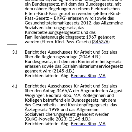
ein Bundesgesetz, mit dem das Bundesgesetz, mit
dem nähere Regelungen zu einem Elektronischen
Eltern-Kind-Pass getroffen werden (eEltern-Kind-
Pass-Gesetz – EKPG) erlassen wird sowie das
Gesundheitstelematikgesetz 2012, das Allgemeine
Sozialversicherungsgesetz, das
Kinderbetreuungsgeldgesetz und das
Familienlastenausgleichsgesetz 1967 geändert
werden (Eltern-Kind-Pass-Gesetz)
(3463/A)
3.)
Bericht des Ausschusses für Arbeit und Soziales
über die Regierungsvorlage (2046 d.B.):
Bundesgesetz, mit dem ein Barrierefreiheitsgesetz
erlassen sowie das Sozialministeriumservicegesetz
geändert wird
(2145 d.B.)
Berichterstatterin: Abg.
Bedrana Ribo, MA
Bericht des Ausschusses für Arbeit und Soziales
4.)
über den Antrag 3466/A der Abgeordneten August
Wöginger, Bedrana Ribo, MA, Kolleginnen und
Kollegen betreffend ein Bundesgesetz, mit dem
das Gesundheits- und Krankenpflegegesetz, das
Ärztegesetz 1998 und das Allgemeine
Sozialversicherungsgesetz geändert werden
(GuKG-Novelle 2023)
(2146 d.B.)
Berichterstatterin: Abg.
Bedrana Ribo, MA