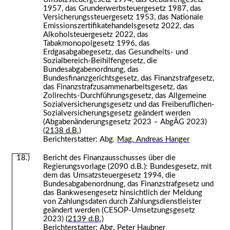
1957, das Grunderwerbsteuergesetz 1987, das
Versicherungssteuergesetz 1953, das Nationale
Emissionszertifikatehandelsgesetz 2022, das
Alkoholsteuergesetz 2022, das
Tabakmonopolgesetz 1996, das
Erdgasabgabegesetz, das Gesundheits- und
Sozialbereich-Beihilfengesetz, die
Bundesabgabenordnung, das
Bundesfinanzgerichtsgesetz, das Finanzstrafgesetz,
das Finanzstrafzusammenarbeitsgesetz, das
Zollrechts-Durchführungsgesetz, das Allgemeine
Sozialversicherungsgesetz und das Freiberuflichen-
Sozialversicherungsgesetz geändert werden
(Abgabenänderungsgesetz 2023 – AbgÄG 2023)
(2138 d.B.)
Berichterstatter: Abg.
Mag. Andreas Hanger
Bericht des Finanzausschusses über die
18.)
Regierungsvorlage (2090 d.B.): Bundesgesetz, mit
dem das Umsatzsteuergesetz 1994, die
Bundesabgabenordnung, das Finanzstrafgesetz und
das Bankwesengesetz hinsichtlich der Meldung
von Zahlungsdaten durch Zahlungsdienstleister
geändert werden (CESOP-Umsetzungsgesetz
2023)
(2139 d.B.)
Berichterstatter: Abg.
Peter Haubner