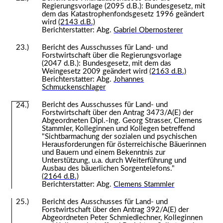
Regierungsvorlage (2095 d.B.): Bundesgesetz, mit
dem das Katastrophenfondsgesetz 1996 geändert
wird
(2143 d.B.)
Berichterstatter: Abg.
Gabriel Obernosterer
23.)
Bericht des Ausschusses für Land- und
Forstwirtschaft über die Regierungsvorlage
(2047 d.B.): Bundesgesetz, mit dem das
Weingesetz 2009 geändert wird
(2163 d.B.)
Berichterstatter: Abg.
Johannes
Schmuckenschlager
Bericht des Ausschusses für Land- und
24.)
Forstwirtschaft über den Antrag 3473/A(E) der
Abgeordneten Dipl.-Ing. Georg Strasser, Clemens
Stammler, Kolleginnen und Kollegen betreffend
"Sichtbarmachung der sozialen und psychischen
Herausforderungen für österreichische Bäuerinnen
und Bauern und einem Bekenntnis zur
Unterstützung, u.a. durch Weiterführung und
Ausbau des bäuerlichen Sorgentelefons."
(2164 d.B.)
Berichterstatter: Abg.
Clemens Stammler
25.)
Bericht des Ausschusses für Land- und
Forstwirtschaft über den Antrag 392/A(E) der
Abgeordneten Peter Schmiedlechner, Kolleginnen