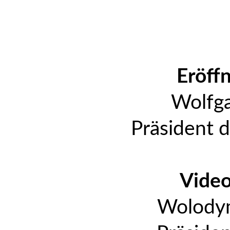
Eröff
Wolfg
Präsident d
Vide
Wolodym