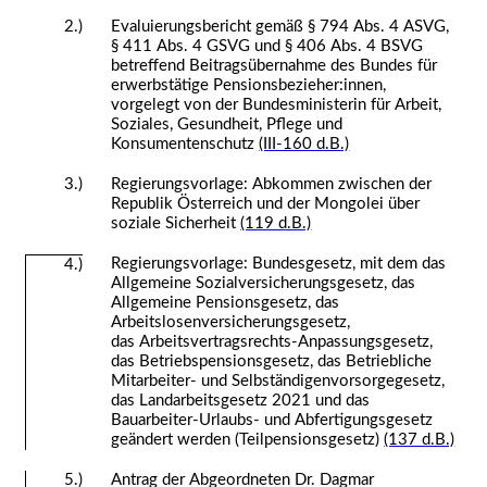
2.)
Evaluierungsbericht gemäß § 794 Abs. 4 ASVG,
§ 411 Abs. 4 GSVG und § 406 Abs. 4 BSVG
betreffend Beitragsübernahme des Bundes für
erwerbstätige Pensionsbezieher:innen,
vorgelegt von der Bundesministerin für Arbeit,
Soziales, Gesundheit, Pflege und
Konsumentenschutz
(III-160 d.B.)
3.)
Regierungsvorlage: Abkommen zwischen der
Republik Österreich und der Mongolei über
soziale Sicherheit
(119 d.B.)
Regierungsvorlage: Bundesgesetz, mit dem das
4.)
Allgemeine Sozialversicherungsgesetz, das
Allgemeine Pensionsgesetz, das
Arbeitslosenversicherungsgesetz,
das Arbeitsvertragsrechts-Anpassungsgesetz,
das Betriebspensionsgesetz, das Betriebliche
Mitarbeiter- und Selbständigenvorsorgegesetz,
das Landarbeitsgesetz 2021 und das
Bauarbeiter-Urlaubs- und Abfertigungsgesetz
geändert werden (Teilpensionsgesetz)
(137 d.B.)
5.)
Antrag der Abgeordneten Dr. Dagmar