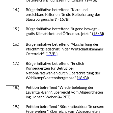
Österreichs Bildungseinrichtungen"
(14/BI)
14.)
Bürgerinitiative betreffend "Klare und
erreichbare Kriterien für die Beibehaltung der
Staatsbürgerschaft"
(15/BI)
15.)
Bürgerinitiative betreffend "Jugend bewegt –
gratis Klimaticket und Öffiausbau jetzt!"
(16/BI)
16.)
Bürgerinitiative betreffend "Abschaffung der
Pflichtmitgliedschaft in der Wirtschaftskammer
Österreich"
(17/BI)
17.)
Bürgerinitiative betreffend "Endlich
Konsequenzen für Betrug bei
Nationalratswahlen durch Überschreitung der
Wahlkampfkostenobergrenze"
(18/BI)
Petition betreffend "Wiederbelebung der
18.)
Lavanttal-Bahn", überreicht vom Abgeordneten
Ing. Johann Weber
(4/PET)
19.)
Petition betreffend "Bürokratieabbau für unsere
Feuerwehren", überreicht vom Abgeordneten