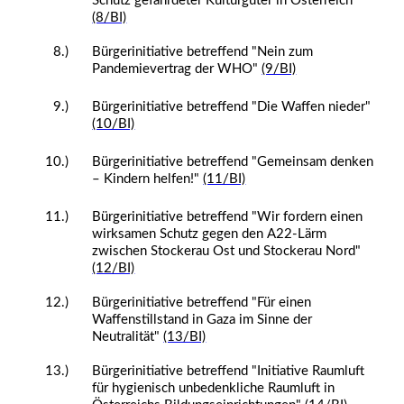
Schutz gefährdeter Kulturgüter in Österreich"
(8/BI)
8.)
Bürgerinitiative betreffend "Nein zum
Pandemievertrag der WHO"
(9/BI)
9.)
Bürgerinitiative betreffend "Die Waffen nieder"
(10/BI)
10.)
Bürgerinitiative betreffend "Gemeinsam denken
– Kindern helfen!"
(11/BI)
11.)
Bürgerinitiative betreffend "Wir fordern einen
wirksamen Schutz gegen den A22-Lärm
zwischen Stockerau Ost und Stockerau Nord"
(12/BI)
12.)
Bürgerinitiative betreffend "Für einen
Waffenstillstand in Gaza im Sinne der
Neutralität"
(13/BI)
13.)
Bürgerinitiative betreffend "Initiative Raumluft
für hygienisch unbedenkliche Raumluft in