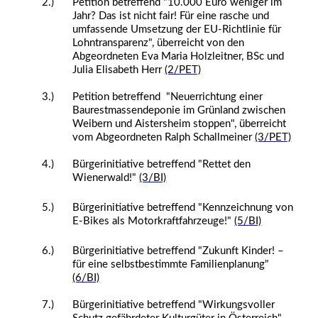
2.)
Petition betreffend "10.000 Euro weniger im
Jahr? Das ist nicht fair! Für eine rasche und
umfassende Umsetzung der EU-Richtlinie für
Lohntransparenz", überreicht von den
Abgeordneten Eva Maria Holzleitner, BSc und
Julia Elisabeth Herr
(2/PET)
3.)
Petition betreffend "Neuerrichtung einer
Baurestmassendeponie im Grünland zwischen
Weibern und Aistersheim stoppen", überreicht
vom Abgeordneten Ralph Schallmeiner
(3/PET)
4.)
Bürgerinitiative betreffend "Rettet den
Wienerwald!"
(3/BI)
5.)
Bürgerinitiative betreffend "Kennzeichnung von
E-Bikes als Motorkraftfahrzeuge!"
(5/BI)
6.)
Bürgerinitiative betreffend "Zukunft Kinder! –
für eine selbstbestimmte Familienplanung"
(6/BI)
7.)
Bürgerinitiative betreffend "Wirkungsvoller