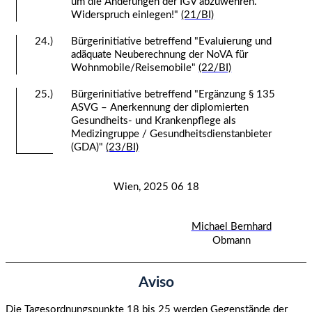
um die Änderungen der IGV abzuwehren.
Widerspruch einlegen!"
(21/BI)
24.)
Bürgerinitiative betreffend "Evaluierung und
adäquate Neuberechnung der NoVA für
Wohnmobile/Reisemobile"
(22/BI)
25.)
Bürgerinitiative betreffend "Ergänzung § 135
ASVG – Anerkennung der diplomierten
Gesundheits- und Krankenpflege als
Medizingruppe / Gesundheitsdienstanbieter
(GDA)"
(23/BI)
Wien, 2025 06 18
Michael Bernhard
Obmann
Aviso
Die Tagesordnungspunkte 18 bis 25 werden Gegenstände der