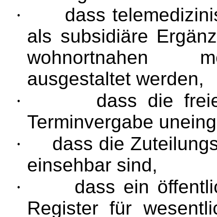
·
dass telemedizin
als subsidiäre Ergän
wohnortnahen me
ausgestaltet werden,
·
dass die frei
Terminvergabe uneinge
·
dass die Zuteilungsk
einsehbar sind,
·
dass ein öffentl
Register für wesentl