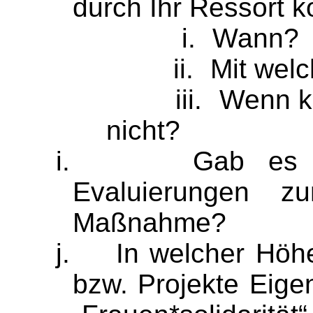
durch Ihr Ressort ko
i.
Wann?
ii.
Mit wel
iii.
Wenn ke
nicht?
i.
Gab es 
Evaluierungen z
Maßnahme?
j.
In welcher Höh
bzw. Projekte Eige