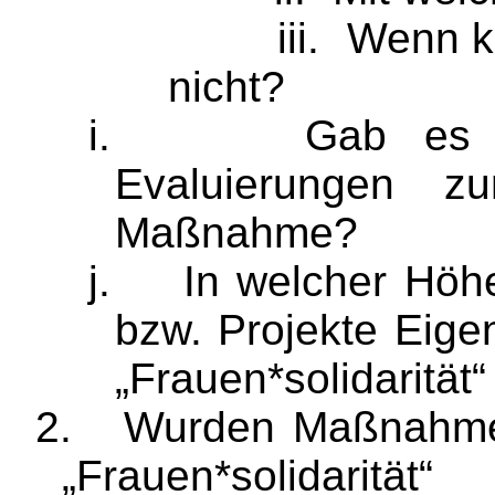
iii.
Wenn ke
nicht?
i.
Gab es 
Evaluierungen z
Maßnahme?
j.
In welcher Höh
bzw. Projekte Eige
„
Frauen*solidarität
“
2.
Wurden Maßnahmen
„
Frauen*solidarität
“