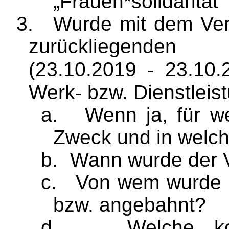
„
Frauen*solidarität
“
3.
Wurde mit dem Ver
zurückliegenden
(23.10.2019
‐
23.10.2
Werk
‐
bzw. Dienstleis
a.
Wenn ja, für w
Zweck und in welc
b.
Wann wurde der V
c.
Von wem wurde de
bzw. angebahnt?
d.
Welche ko