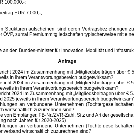
R 100.000,-;
beitrag EUR 7.000,-;
 Strukturen aufscheinen, sind deren Vertragsbeziehungen zu s
der ÖVP, zumal Premiummitgliedschaften typischerweise mit ei
te an
den Bundes-minister
für
Innovation, Mobilität und Infrastr
Anfrage
cht 2024 im Zusammenhang mit „Mitgliedsbeiträgen über € 5.0
weils in Ihrem Verantwortungsbereich budgetwirksam?
cht 2024 im Zusammenhang mit „Mitgliedsbeiträgen über € 5.
jeweils in Ihrem Verantwortungsbereich budgetwirksam?
cht 2024 im Zusammenhang mit „Mitgliedsbeiträgen über € 5.0
nd 2025 jeweils in Ihrem Verantwortungsbereich budgetwirksam
lungen an verbundene Unternehmen (Tochtergesellschaften, 
ich wirtschaftlich zuzurechnen sind?
 von Empfänger, FB-Nr./ZVR-Zahl, Sitz und Art der gesellschaft
ung nach Jahren für 2020-2025)
lungen an verbundene Unternehmen (Tochtergesellschaften, 
senverband wirtschaftlich zuzurechnen sind?