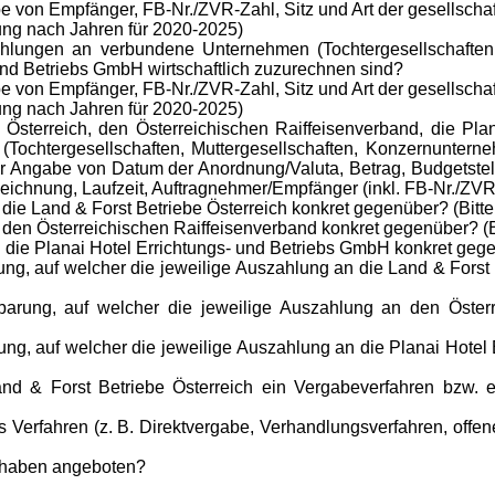
 von Empfänger, FB-Nr./ZVR-Zahl, Sitz und Art der gesellschaft
ung nach Jahren für 2020-2025)
lungen an verbundene Unternehmen (Tochtergesellschaften, 
- und Betriebs GmbH wirtschaftlich zuzurechnen sind?
 von Empfänger, FB-Nr./ZVR-Zahl, Sitz und Art der gesellschaft
ung nach Jahren für 2020-2025)
Österreich, den Österreichischen Raiffeisenverband, die Pl
(Tochtergesellschaften, Muttergesellschaften, Konzernunter
nter Angabe von Datum der Anordnung/Valuta, Betrag, Budgetst
eichnung, Laufzeit, Auftragnehmer/Empfänger (inkl. FB-Nr./ZVR
die Land & Forst Betriebe Österreich konkret gegenüber? (Bitt
den Österreichischen Raiffeisenverband konkret gegenüber? (B
 die Planai Hotel Errichtungs- und Betriebs GmbH konkret gege
ung, auf welcher die jeweilige Auszahlung an die Land & Forst
barung, auf welcher die jeweilige Auszahlung an den Österr
ung, auf welcher die jeweilige Auszahlung an die Planai Hotel
 & Forst Betriebe Österreich ein Vergabeverfahren bzw. e
erfahren (z. B. Direktvergabe, Verhandlungsverfahren, offene
. haben angeboten?