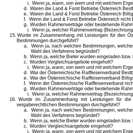
i.
Wenn ja, wann, von wem und mit welchem Erge
d.
Waren die Land & Forst Betriebe Österreich Best
e.
Waren die Land & Forst Betriebe Österreich Billig
f.
Wenn die Land & Forst Betriebe Österreich nicht B
g.
Wurden Rahmenverträge oder bestehende Rah
i.
Wenn ja, welcher Rahmenvertrag (Bezeichnung,
15.
Wurde im Zusammenhang mit Leistungen für den Öste
Bestimmungen durchgeführt?
a.
Wenn ja, nach welchen Bestimmungen, welches V
Wahl des Verfahrens begründet?
b.
Wenn ja, welche Bieter wurden eingeladen bzw
c.
Wurden Vergleichsangebote eingeholt?
i.
Wenn ja, wann, von wem und mit welchem Erge
d.
War der Österreichische Raiffeisenverband Bestb
e.
War der Österreichische Raiffeisenverband Billig
f.
Wenn der Österreichische Raiffeisenverband nicht 
g.
Wurden Rahmenverträge oder bestehende Rah
i.
Wenn ja, welcher Rahmenvertrag (Bezeichnung,
16.
Wurde im Zusammenhang mit Leistungen für die P
vergaberechtlichen Bestimmungen durchgeführt?
a.
Wenn ja, nach welchen Bestimmungen, welches V
Wahl des Verfahrens begründet?
b.
Wenn ja, welche Bieter wurden eingeladen bzw
c.
Wurden Vergleichsangebote eingeholt?
i.
Wenn ja, wann, von wem und mit welchem Erge