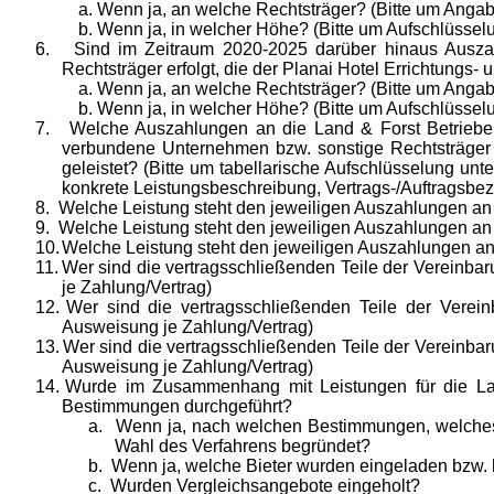
Wenn ja, an welche Rechtsträger? (Bitte um Angabe
Wenn ja, in welcher Höhe? (Bitte um Aufschlüssel
6.
Sind im Zeitraum 2020-2025 darüber hinaus Auszah
Rechtsträger erfolgt, die der Planai Hotel Errichtungs
Wenn ja, an welche Rechtsträger? (Bitte um Angabe
Wenn ja, in welcher Höhe? (Bitte um Aufschlüssel
7.
Welche Auszahlungen an die Land & Forst Betriebe 
verbundene Unternehmen bzw. sonstige Rechtsträger 
geleistet? (Bitte um tabellarische Aufschlüsselung u
konkrete Leistungsbeschreibung, Vertrags-/Auftragsbez
8.
Welche Leistung steht den jeweiligen Auszahlungen an 
9.
Welche Leistung steht den jeweiligen Auszahlungen an 
10.
Welche Leistung steht den jeweiligen Auszahlungen an
11.
Wer sind die vertragsschließenden Teile der Vereinbar
je Zahlung/Vertrag)
12.
Wer sind die vertragsschließenden Teile der Verein
Ausweisung je Zahlung/Vertrag)
13.
Wer sind die vertragsschließenden Teile der Vereinbar
Ausweisung je Zahlung/Vertrag)
14.
Wurde im Zusammenhang mit Leistungen für die Land
Bestimmungen durchgeführt?
a.
Wenn ja, nach welchen Bestimmungen, welches V
Wahl des Verfahrens begründet?
b.
Wenn ja, welche Bieter wurden eingeladen bzw
c.
Wurden Vergleichsangebote eingeholt?