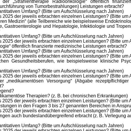
„Strahlentherapie Radioonkologie“ öffentlich finanzierte
urchführung von Tumorbestrahlungen) Leistungen erbracht?
ntitativen Umfang? (Bitte um Aufschlüsselung nach Jahren)
 2025 der jeweils erbrachten einzelnen Leistungen? (Bitte um
ren Medizin“ (alle Teilbereiche wie beispielsweise Endokrinol
 Gastroenterologie und Hepatologie, lnfektiologie und Tropenm
?
ntitativen Umfang? (Bitte um Aufschlüsselung nach Jahren)
 2025 der jeweils erbrachten einzelnen Leistungen? (Bitte um
gie“ öffentlich finanzierte medizinische Leistungen erbracht?
ntitativen Umfang? (Bitte um Aufschlüsselung nach Jahren)
 2025 der jeweils erbrachten einzelnen Leistungen? (Bitte um
chen Gesundheitsberufen, wie beispielsweise klinische Ps
ntitativen Umfang? (Bitte um Aufschlüsselung nach Jahren)
 2025 der jeweils erbrachten einzelnen Leistungen? (Bitte um
medikamentösen Versorgung“ (Abgabe rezeptpflichtiger und 
t?
iegend?
dikamentöse Therapien? (z. B. bei chronischen Erkrankungen)
 2025 der jeweils erbrachten einzelnen Leistungen? (Bitte um
eistungen in den Fragen 3 bis 27 genannten Bereichen in Ansp
 2025 der jeweils erbrachten einzelnen Leistungen? (Bitte um
gen auch bundeslandübergreifend erbracht (z. B. Verlegung aus
ntitativen Umfang? (Bitte um Aufschlüsselung nach Jahren)
 2025 der jeweils erbrachten einzelnen Leistungen? (Bitte um