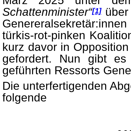
März 2025 unter de
Schattenminister“
über 
[1]
Genereralsekretär:inn
türkis-rot-pinken Koalit
kurz davor in Opposition
gefordert. Nun gibt e
geführten Ressorts Gener
Die unterfertigenden Abg
folgende