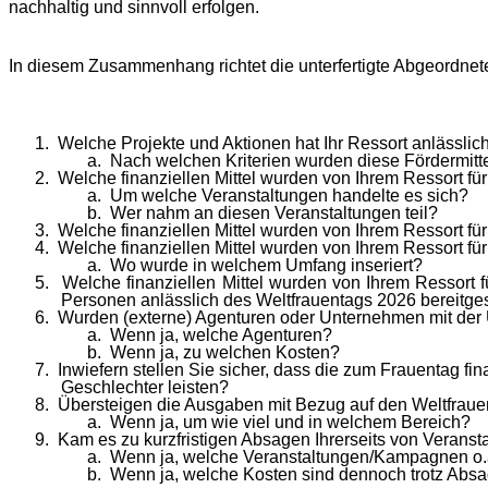
nachhaltig und sinnvoll erfolgen.
In diesem Zusammenhang richtet die unterfertigte Abgeordnet
1.
Welche Projekte und Aktionen hat Ihr Ressort anlässli
a.
Nach welchen Kriterien wurden diese Fördermit
2.
Welche finanziellen Mittel wurden von Ihrem Ressort für
a.
Um welche Veranstaltungen handelte es sich?
b.
Wer nahm an diesen Veranstaltungen teil?
3.
Welche finanziellen Mittel wurden von Ihrem Ressort f
4.
Welche finanziellen Mittel wurden von Ihrem Ressort für
a.
Wo wurde in welchem Umfang inseriert?
5.
Welche finanziellen Mittel wurden von Ihrem Ressort 
Personen anlässlich des Weltfrauentags 2026 bereitges
6.
Wurden (externe) Agenturen oder Unternehmen mit de
a.
Wenn ja, welche Agenturen?
b.
Wenn ja, zu welchen Kosten?
7.
Inwiefern stellen Sie sicher, dass die zum Frauentag f
Geschlechter leisten?
8.
Übersteigen die Ausgaben mit Bezug auf den Weltfraue
a.
Wenn ja, um wie viel und in welchem Bereich?
9.
Kam es zu kurzfristigen Absagen Ihrerseits von Veranst
a.
Wenn ja, welche Veranstaltungen/Kampagnen o.ä
b.
Wenn ja, welche Kosten sind dennoch trotz Abs