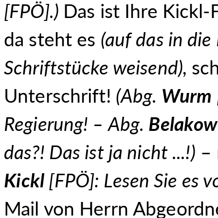
[FPÖ].)
Das ist Ihre Kickl
da steht es
(
auf das in di
Schriftstücke weisend
),
sch
Unterschrift!
(Abg.
Wurm
Regierung! – Abg.
Belakow
das?! Das ist ja nicht ...!)
– 
Kickl
[FPÖ]: Lesen Sie es v
Mail von Herrn Abgeord