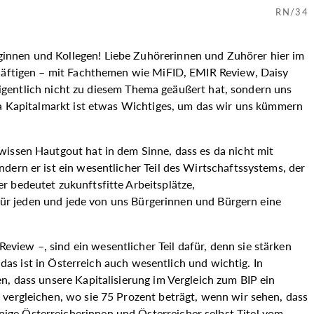
RN/34
eginnen und Kollegen! Liebe Zuhörerinnen und Zuhörer hier im
schäftigen – mit Fachthemen wie MiFID, EMIR Review, Daisy
 eigentlich nicht zu diesem Thema geäußert hat, sondern uns
ema Kapitalmarkt ist etwas Wichtiges, um das wir uns kümmern
wissen Hautgout hat in dem Sinne, dass es da nicht mit
dern er ist ein wesentlicher Teil des Wirtschaftssystems, der
r bedeutet zukunftsfitte Arbeitsplätze,
 für jeden und jede von uns Bürgerinnen und Bürgern eine
iew –, sind ein wesentlicher Teil dafür, denn sie stärken
 das ist in Österreich auch wesentlich und wichtig. In
n, dass unsere Kapitalisierung im Vergleich zum BIP ein
 vergleichen, wo sie 75 Prozent beträgt, wenn wir sehen, dass
ige Österreicherinnen und Österreicher selbst Titel vom