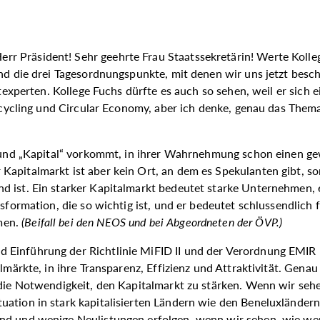
err Präsident! Sehr geehrte Frau Staatssekretärin! Werte Koll
sind die drei Tagesordnungspunkte, mit denen wir uns jetzt be
ktexperten. Kollege Fuchs dürfte es auch so sehen, weil er sich
 Recycling und Circular Economy, aber ich denke, genau das Th
“ und „Kapital“ vorkommt, in ihrer Wahrnehmung schon einen ge
apitalmarkt ist aber kein Ort, an dem es Spekulanten gibt, son
 ist. Ein starker Kapitalmarkt bedeutet starke Unternehmen, e
nsformation, die so wichtig ist, und er bedeutet schlussendlich
men.
(
Beifall bei den NEOS und bei Abgeordneten der ÖVP.
)
inführung der Richtlinie MiFID II und der Verordnung EMIR Rev
lmärkte, in ihre Transparenz, Effizienz und Attraktivität. Genau
 die Notwendigkeit, den Kapitalmarkt zu stärken. Wenn wir sehe
ation in stark kapitalisierten Ländern wie den Beneluxländern
nd und wenige Neulistungen erfolgen, wenn wir sehen, wie wen