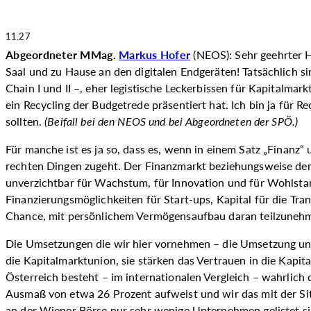
11.27
Abgeordneter MMag.
Markus Hofer
(NEOS): Sehr geehrter H
Saal und zu Hause an den digitalen Endgeräten! Tatsächlich 
Chain I und II –, eher legistische Leckerbissen für Kapitalmar
ein Recycling der Budgetrede präsentiert hat. Ich bin ja für
sollten.
(
Beifall bei den NEOS und bei Abgeordneten der SPÖ.
)
Für manche ist es ja so, dass es, wenn in einem Satz „Finanz
rechten Dingen zugeht. Der Finanzmarkt beziehungsweise der K
unverzichtbar für Wachstum, für Innovation und für Wohlstand
Finanzierungsmöglichkeiten für Start-ups, Kapital für die Tra
Chance, mit persönlichem Vermögensaufbau daran teilzuneh
Die Umsetzungen die wir hier vornehmen – die Umsetzung und E
die Kapitalmarktunion, sie stärken das Vertrauen in die Kapita
Österreich besteht – im internationalen Vergleich – wahrlich
Ausmaß von etwa 26 Prozent aufweist und wir das mit der Situ
an der Wiener Börse nur sehr wenige Unternehmen gelistet si