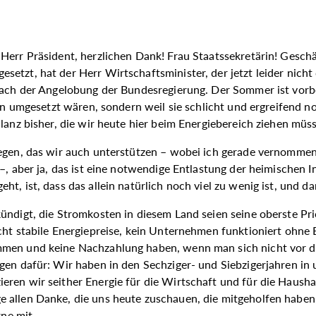
 Herr Präsident, herzlichen Dank! Frau Staatssekretärin! Gesch
tzt, hat der Herr Wirtschaftsminister, der jetzt leider nicht d
nach der Angelobung der Bundesregierung. Der Sommer ist vorbei
on umgesetzt wären, sondern weil sie schlicht und ergreifend noc
lanz bisher, die wir heute hier beim Energiebereich ziehen müs
liegen, das wir auch unterstützen – wobei ich gerade vernomm
 –, aber ja, das ist eine notwendige Entlastung der heimische
t, ist, dass das allein natürlich noch viel zu wenig ist, und da
ündigt, die Stromkosten in diesem Land seien seine oberste Pri
cht stabile Energiepreise, kein Unternehmen funktioniert ohne
ommen und keine Nachzahlung haben, wenn man sich nicht vor 
gen dafür: Wir haben in den Sechziger- und Siebzigerjahren in
ren wir seither Energie für die Wirtschaft und für die Haushal
 allen Danke, die uns heute zuschauen, die mitgeholfen haben,
ne mit.