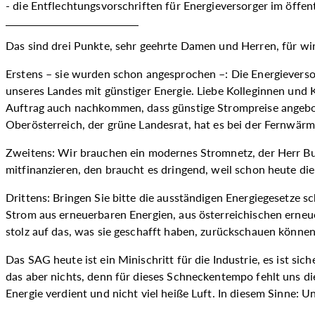
die Entflechtungsvorschriften für Energieversorger im öffent
Das sind drei Punkte, sehr geehrte Damen und Herren, für wirt
Erstens – sie wurden schon angesprochen –: Die Energieversor
unseres Landes mit günstiger Energie. Liebe Kolleginnen und 
Auftrag auch nachkommen, dass günstige Strompreise angebot
Oberösterreich, der grüne Landesrat, hat es bei der Fernwärm
Zweitens: Wir brauchen ein modernes Stromnetz, der Herr Bun
mitfinanzieren, den braucht es dringend, weil schon heute di
Drittens: Bringen Sie bitte die ausständigen Energiegesetze 
Strom aus erneuerbaren Energien, aus österreichischen erneue
stolz auf das, was sie geschafft haben, zurückschauen könne
Das SAG heute ist ein Minischritt für die Industrie, es ist si
das aber nichts, denn für dieses Schneckentempo fehlt uns di
Energie verdient und nicht viel heiße Luft. In diesem Sinne: 