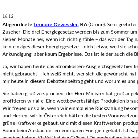
16.12
Abgeordnete
Leonore Gewessler
, BA
(Grüne): Sehr geehrter
Zuseher! Die drei Energiegesetze werden bis zum Sommer umgese
sieben Monate her, wenn ich richtig zähle – das war der Tag 
kein einziges dieser Energiegesetze – nicht etwa, weil sie sch
Ankündigung, aber kaum Ergebnisse. Das ist leider auch die Bi
Ja, wir haben heute das Stromkosten-Ausgleichsgesetz hier 
nicht gebraucht – ich weiß nicht, wer sich die gewünscht hat
mir heute in diesem Debattenbeitrag geht und worum es uns geh
Sie haben groß versprochen, der
Herr Minister hat groß angek
profitieren wir alle: Eine wettbewerbsfähige Produktion brau
Wir freuen uns alle, wenn wir einmal eine Rückzahlung bek
und Herren, wir in Österreich hätten die besten Voraussetzun
grüne Kraftwerke gebaut, und mit diesen Kraftwerken produzie
Boom beim Ausbau der erneuerbaren Energien gehabt. Ich sage
gegeben haben.
(
Beifall bei den Grünen.
)
Da applaudiere ich ger