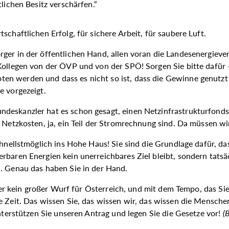
lichen Besitz verschärfen.“
schaftlichen Erfolg, für sichere Arbeit, für saubere Luft.
ger in der öffentlichen Hand, allen voran die Landesenergieve
Kollegen von der ÖVP und von der SPÖ! Sorgen Sie bitte dafür –
en werden und dass es nicht so ist, dass die Gewinne genutzt
e vorgezeigt.
deskanzler hat es schon gesagt, einen Netzinfrastrukturfonds.
e Netzkosten, ja, ein Teil der Stromrechnung sind. Da müssen w
schnellstmöglich ins Hohe Haus! Sie sind die Grundlage dafür, d
rbaren Energien kein unerreichbares Ziel bleibt, sondern tats
n. Genau das haben Sie in der Hand.
cher kein großer Wurf für Österreich, und mit dem Tempo, das Sie
e Zeit. Das wissen Sie, das wissen wir, das wissen die Mensche
Unterstützen Sie unseren Antrag und legen Sie die Gesetze vor!
(
B