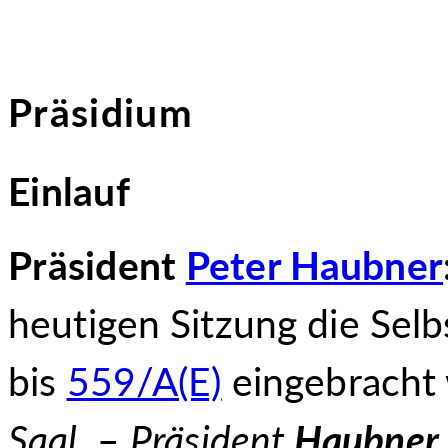
Präsidium
Einlauf
Präsident
Peter Haubner
heutigen Sitzung die Sel
bis
559/A(E)
eingebracht
Saal.
–
Präsident
Haubner