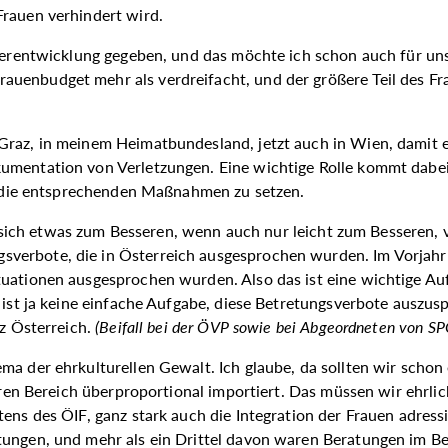
Frauen verhindert wird.
iterentwicklung gegeben, und das möchte ich schon auch für un
uenbudget mehr als verdreifacht, und der größere Teil des Fr
Graz, in meinem Heimatbundesland, jetzt auch in Wien, damit e
umentation von Verletzungen. Eine wichtige Rolle kommt dabei 
ei, die entsprechenden Maßnahmen zu setzen.
ass sich etwas zum Besseren, wenn auch nur leicht zum Besseren,
sverbote, die in Österreich ausgesprochen wurden. Im Vorjah
uationen ausgesprochen wurden. Also das ist eine wichtige Auf
 ist ja keine einfache Aufgabe, diese Betretungsverbote auszusp
nz Österreich.
(
Beifall bei der ÖVP sowie bei Abgeordneten von S
a der ehrkulturellen Gewalt. Ich glaube, da sollten wir schon 
seren Bereich überproportional importiert. Das müssen wir ehrl
tens des ÖIF, ganz stark auch die Integration der Frauen adress
atungen, und mehr als ein Drittel davon waren Beratungen im B