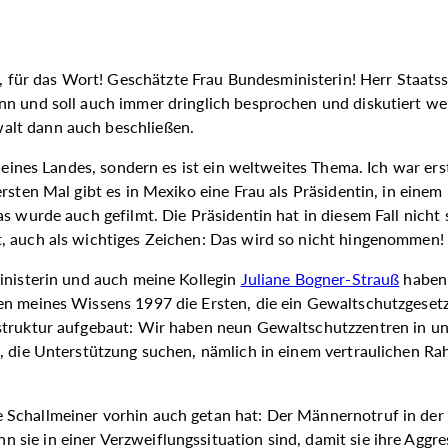
 für das Wort! Geschätzte Frau Bundesministerin! Herr Staatss
nn und soll auch immer dringlich besprochen und diskutiert w
alt dann auch beschließen.
a eines Landes, sondern es ist ein weltweites Thema. Ich war e
ersten Mal gibt es in Mexiko eine Frau als Präsidentin, in ei
 wurde auch gefilmt. Die Präsidentin hat in diesem Fall nicht s
, auch als wichtiges Zeichen: Das wird so nicht hingenommen! 
inisterin und auch meine Kollegin
Juliane Bogner-Strauß
haben 
n meines Wissens 1997 die Ersten, die ein Gewaltschutzgesetz 
struktur aufgebaut: Wir haben neun Gewaltschutzzentren in uns
n, die Unterstützung suchen, nämlich in einem vertraulichen R
challmeiner vorhin auch getan hat: Der Männernotruf in der Ste
ie in einer Verzweiflungssituation sind, damit sie ihre Aggre