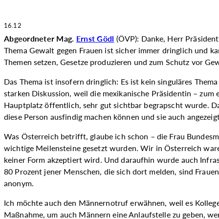
16.12
Abgeordneter Mag.
Ernst Gödl
(ÖVP): Danke, Herr Präsident,
Thema Gewalt gegen Frauen ist sicher immer dringlich und ka
Themen setzen, Gesetze produzieren und zum Schutz vor Gew
Das Thema ist insofern dringlich: Es ist kein singuläres Them
starken Diskussion, weil die mexikanische Präsidentin – zum 
Hauptplatz öffentlich, sehr gut sichtbar begrapscht wurde. Das
diese Person ausfindig machen können und sie auch angezeigt
Was Österreich betrifft, glaube ich schon – die Frau Bundesm
wichtige Meilensteine gesetzt wurden. Wir in Österreich ware
keiner Form akzeptiert wird. Und daraufhin wurde auch Infra
80 Prozent jener Menschen, die sich dort melden, sind Fraue
anonym.
Ich möchte auch den Männernotruf erwähnen, weil es Kollege S
Maßnahme, um auch Männern eine Anlaufstelle zu geben, wenn s