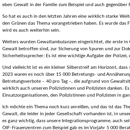
eben Gewalt in der Familie zum Beispiel und auch gegenüber 
So hat es auch in den letzten Jahren eine wirklich starke We
den Grünen das Thema vorangetrieben haben. Es wurde das Fra
wird es auch weiterhin sein.
Weiters wurden Gewaltambulanzen eingerichtet, die erste in 
Gewalt betroffen sind, zur Sicherung von Spuren und zur Dok
Sicherheitssprecher: Es ist eine wichtige Aufgabe der Poliz
Und vielleicht ist es ein kleiner Silberstreif am Horizont, d
2023 waren es noch über 15 000 Betretungs- und Annäherung
Betretungsverbote – 40 pro Tag –, die aufgrund von Gewaltsit
wirklich auch unseren Polizistinnen und Polizisten danken. Es
Einsatzorganisationen, den Polizistinnen und Polizisten in ga
Ich möchte ein Thema noch kurz anreißen, und das ist das Them
Gewalt, die leider in jeder Gesellschaft vorhanden ist, in un
es ganz wichtig, dass unsere Integrationsprogramme, auch sei
ÖIF-Frauenzentren zum Beispiel gab es im Vorjahr 5 000 Ber