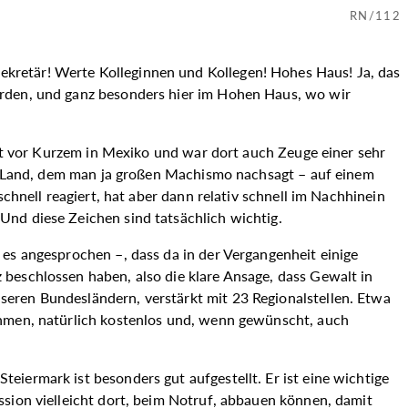
RN/112
ekretär! Werte Kolleginnen und Kollegen! Hohes Haus! Ja, das
erden, und ganz besonders hier im Hohen Haus, wo wir
rst vor Kurzem in Mexiko und war dort auch Zeuge einer sehr
nem Land, dem man ja großen Machismo nachsagt – auf einem
chnell reagiert, hat aber dann relativ schnell im Nachhinein
Und diese Zeichen sind tatsächlich wichtig.
es angesprochen –, dass da in der Vergangenheit einige
beschlossen haben, also die klare Ansage, dass Gewalt in
eren Bundesländern, verstärkt mit 23 Regionalstellen. Etwa
ahmen, natürlich kostenlos und, wenn gewünscht, auch
iermark ist besonders gut aufgestellt. Er ist eine wichtige
ssion vielleicht dort, beim Notruf, abbauen können, damit