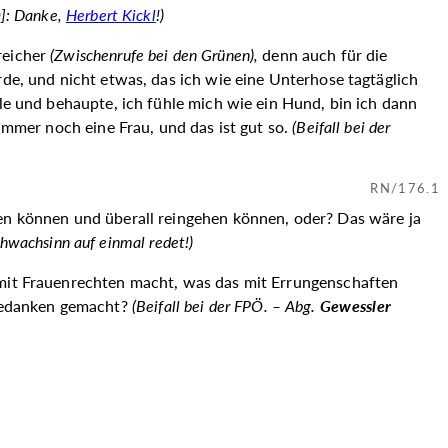
]: Danke,
Herbert Kickl
!)
reicher
(
Zwischenrufe bei den Grünen
),
denn auch für die
rde, und nicht etwas, das ich wie eine Unterhose tagtäglich
lle und behaupte, ich fühle mich wie ein Hund, bin ich dann
 immer noch eine Frau, und das ist gut so.
(
Beifall bei der
RN/176.1
len können und überall reingehen können, oder? Das wäre ja
hwachsinn auf einmal redet!)
s mit Frauenrechten macht, was das mit Errungenschaften
 Gedanken gemacht?
(
Beifall bei der FPÖ. –
Abg.
Gewessler