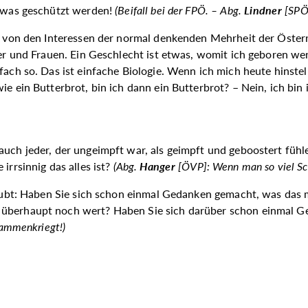
twas geschützt werden!
(
Beifall bei der FPÖ. –
Abg.
Lindner
[SPÖ
ab von den Interessen der normal denkenden Mehrheit der Öster
ner und Frauen. Ein Geschlecht ist etwas, womit ich geboren we
fach so. Das ist einfache Biologie. Wenn ich mich heute hinste
ie ein Butterbrot, bin ich dann ein Butterbrot? – Nein, ich bin
auch jeder, der ungeimpft war, als geimpft und geboostert füh
irrsinnig das alles ist?
(Abg.
Hanger
[ÖVP]: Wenn man so viel Sc
 glaubt: Haben Sie sich schon einmal Gedanken gemacht, was da
n überhaupt noch wert? Haben Sie sich darüber schon einmal
sammenkriegt!)