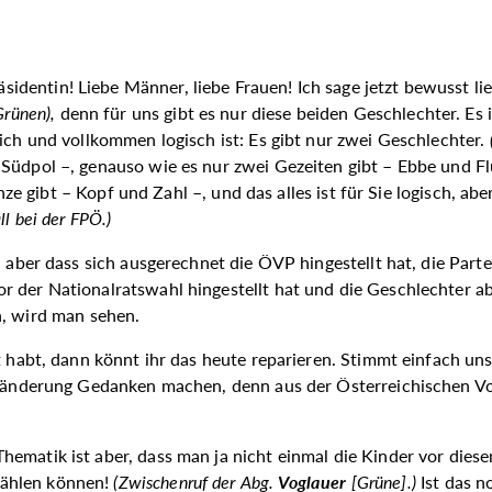
äsidentin! Liebe Männer, liebe Frauen! Ich sage jetzt bewusst 
Grünen
),
denn für uns gibt es nur diese beiden Geschlechter. Es i
ich und vollkommen logisch ist: Es gibt nur zwei Geschlechter.
 Südpol –, genauso wie es nur zwei Gezeiten gibt – Ebbe und F
e gibt – Kopf und Zahl –, und das alles ist für Sie logisch, a
ll bei der FPÖ.
)
 aber dass sich ausgerechnet die ÖVP hingestellt hat, die Partei,
or der Nationalratswahl hingestellt hat und die Geschlechter ab
n, wird man sehen.
t habt, dann könnt ihr das heute reparieren. Stimmt einfach uns
ensänderung Gedanken machen, denn aus der Österreichischen V
ematik ist aber, dass man ja nicht einmal die Kinder vor diese
wählen können!
(Zwischenruf der Abg.
Voglauer
[Grüne].)
Ist das 