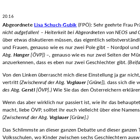
20.16
Abgeordnete
Lisa Schuch-Gubik
(FPÖ): Sehr geehrte Frau Pr
nicht aufgefallen! –
Heiterkeit bei Abgeordneten von NEOS und 
über etwas diskutieren müssen, das eigentlich selbstverständl
und Frauen, genauso wie es nur zwei Pole gibt – Nordpol und
Abg.
Hanger
[ÖVP])
–, genauso wie es nur zwei Seiten der Münz
anzuerkennen, dass es eben nur zwei Geschlechter gibt.
(
Beifa
Von den Linken überrascht mich diese Einstellung ja gar nicht,
vertritt
(Zwischenruf der Abg.
Voglauer
[Grüne]),
dass sich die v
des Abg.
Gerstl
[ÖVP].)
Wie Sie das den Österreichern erkläre
Wenn das aber wirklich nur passiert ist, wie ihr das behaupte
macht, liebe ÖVP, solltet ihr euch vielleicht über eine Nam
(Zwischenruf der Abg.
Voglauer
[Grüne].)
Das Schlimmste an dieser ganzen Debatte und dieser ganzen Th
Volksschulen, wo Kinder zwischen sechs Geschlechtern aus