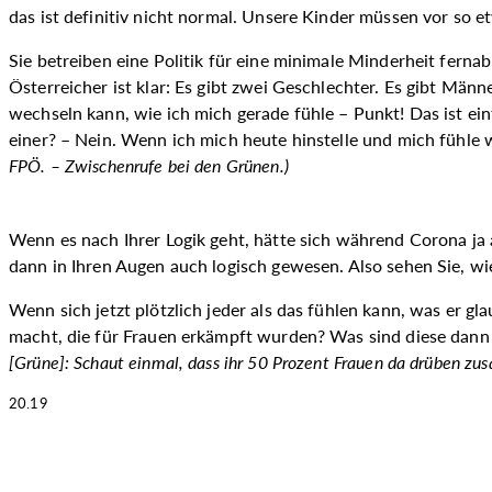
das ist definitiv nicht normal.
Unsere Kinder müssen vor so e
Sie betreiben eine Politik für eine minimale Minderheit fern
Österreicher ist klar: Es gibt zwei Geschlechter. Es gibt Män
wechseln kann, wie ich mich gerade fühle – Punkt! Das ist ein
einer? – Nein. Wenn ich mich heute hinstelle und mich fühle w
FPÖ. –
Zwischenrufe bei den Grünen.
)
Wenn es nach Ihrer Logik geht, hätte sich während Corona ja 
dann in Ihren Augen auch logisch gewesen. Also sehen Sie, wie 
Wenn sich jetzt plötzlich jeder als das fühlen kann, was er
macht, die für Frauen erkämpft wurden? Was sind diese dan
[Grüne]: Schaut einmal, dass ihr 50 Prozent Frauen da drüben zu
20.19