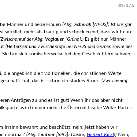
RN/176
liebe Männer und liebe Frauen
(Abg.
Scherak
[NEOS]: Ist uns gar
st wirklich mehr als traurig und schockierend, dass wir heute
(Zwischenruf der Abg.
Voglauer
[Grüne].)
Es gibt nur Männer
lut
(
Heiterkeit und
Zwischenrufe bei NEOS und Grünen sowie des
ber Sie tun sich komischerweise bei den Geschlechtern schwer,
 die angeblich die traditionellen, die christlichen Werte
geschafft hat, das ist schon ein starkes Stück.
(Zwischenruf
eren Anträgen zu und es ist gut! Wenn ihr das aber nicht
olkspartei wird immer mehr die Österreichische Woke-Partei.
m Irrsinn bewahrt und beschützt, nein, jetzt haben wir
noch normal?
(Abg.
Lindner
[SPÖ]: Danke,
Herbert Kickl
!)
Nein,