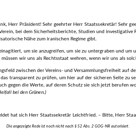
nk, Herr Präsident! Sehr geehrter Herr Staatssekretär! Sehr gee
Verein, bei dem Sicherheitsberichte, Studien und investigative
anisatorische Nähe zum iranischen Regime gibt.
inagitiert, um sie anzugreifen, um sie zu untergraben und um u
müssen wir uns als Rechtsstaat wehren, wenn wir uns als sol
ngsfeld zwischen der Vereins- und Versammlungsfreiheit auf der
as transparent zu prüfen, um hier auf der sicheren Seite zu sei
ch gegen die Werte, auf deren Schutz sie sich jetzt berufen wol
Beifall bei den Grünen.
)
et hat sich Herr Staatssekretär Leichtfried. – Bitte, Herr Staa
Die angezeigte Rede ist noch nicht nach § 52 Abs. 2 GOG-NR autorisiert.