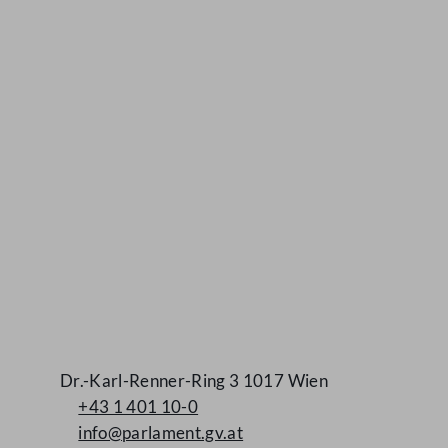
Kontakt
Dr.-Karl-Renner-Ring 3 1017 Wien
+43 1 401 10-0
info@parlament.gv.at