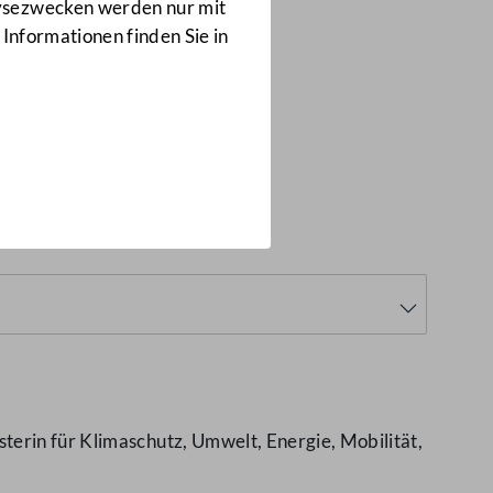
Anfragen
lysezwecken werden nur mit
3636/J
 Informationen finden Sie in
sbau
(3636/J)
terin für Klimaschutz, Umwelt, Energie, Mobilität,