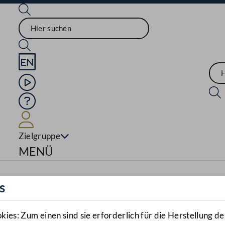
Sprache English
Mediathek
Hilfe
Benutzer
Zielgruppe
Navigationsmenü öffnen
MENÜ
s
es: Zum einen sind sie erforderlich für die Herstellung de