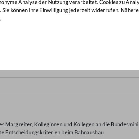
anonyme Analyse der Nutzung verarbeitet. Cookies zu Ana
 Sie können Ihre Einwilligung jederzeit widerrufen. Nähere
s
.
ungskriterien beim Bahnau
s Margreiter, Kolleginnen und Kollegen an die Bundesminis
nte Entscheidungskriterien beim Bahnausbau