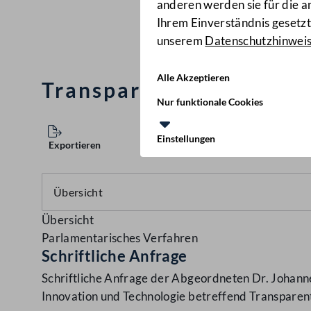
anderen werden sie für die 
Ihrem Einverständnis gesetzt.
unserem
Datenschutzhinwei
Alle Akzeptieren
Transparente Entscheid
Nur funktionale Cookies
Einstellungen
Exportieren
Übersicht
Parlamentarisches Verfahren
Schriftliche Anfrage
Schriftliche Anfrage der Abgeordneten Dr. Johanne
Innovation und Technologie betreffend Transpare