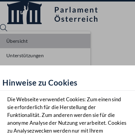
Übersicht
Unterstützungen
Sprache English
Mediathek
Stellungnahmen
Hinweise zu Cookies
Hilfe
Parlamentarisches Verfahren
Benutzer
Einlangen NR
Die Webseite verwendet Cookies: Zum einen sind
Zielgruppe
sie erforderlich für die Herstellung der
Navigationsmenü öffnen
MENÜ
Ausschussberatungen NR
Funktionalität. Zum anderen werden sie für die
anonyme Analyse der Nutzung verarbeitet. Cookies
Plenarberatungen NR
zu Analysezwecken werden nur mit Ihrem
Sprache En
Mediathek