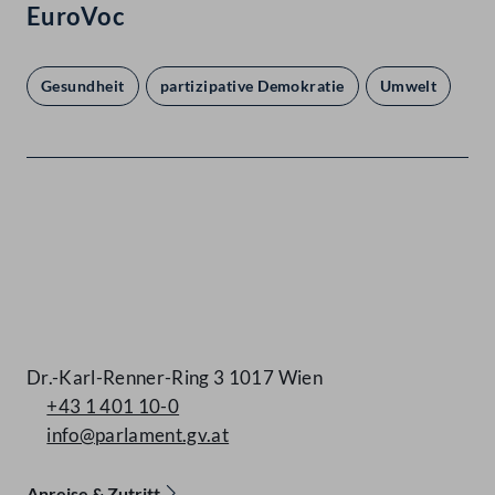
EuroVoc
Gesundheit
partizipative Demokratie
Umwelt
Kontakt
Dr.-Karl-Renner-Ring 3 1017 Wien
+43 1 401 10-0
info@parlament.gv.at
Anreise & Zutritt