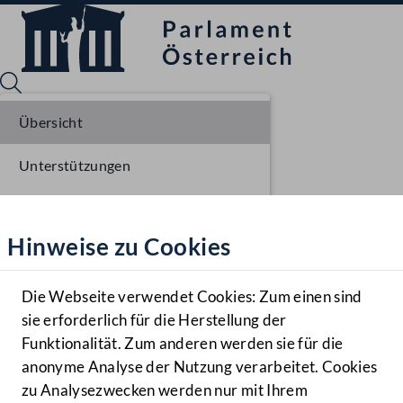
Übersicht
Unterstützungen
Sprache English
Mediathek
Stellungnahmen
Hinweise zu Cookies
Hilfe
Parlamentarisches Verfahren
Benutzer
Einlangen NR
Die Webseite verwendet Cookies: Zum einen sind
Zielgruppe
sie erforderlich für die Herstellung der
Navigationsmenü öffnen
MENÜ
Ausschussberatungen NR
Funktionalität. Zum anderen werden sie für die
anonyme Analyse der Nutzung verarbeitet. Cookies
Plenarberatungen NR
zu Analysezwecken werden nur mit Ihrem
Sprache En
Mediathek