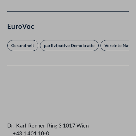
EuroVoc
Gesundheit
partizipative Demokratie
Vereinte Natio
Kontakt
Dr.-Karl-Renner-Ring 3 1017 Wien
+43 1 401 10-0