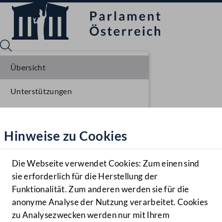
Übersicht
Unterstützungen
Sprache English
Mediathek
Stellungnahmen
Hinweise zu Cookies
Hilfe
Parlamentarisches Verfahren
Benutzer
Einlangen NR
Die Webseite verwendet Cookies: Zum einen sind
Zielgruppe
sie erforderlich für die Herstellung der
Navigationsmenü öffnen
MENÜ
Ausschussberatungen NR
Funktionalität. Zum anderen werden sie für die
anonyme Analyse der Nutzung verarbeitet. Cookies
Plenarberatungen NR
zu Analysezwecken werden nur mit Ihrem
Sprache En
Mediathek