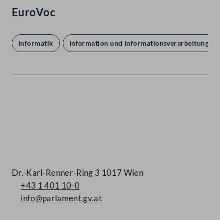
EuroVoc
Informatik
Information und Informationsverarbeitung
Kontakt
Dr.-Karl-Renner-Ring 3 1017 Wien
+43 1 401 10-0
info@parlament.gv.at