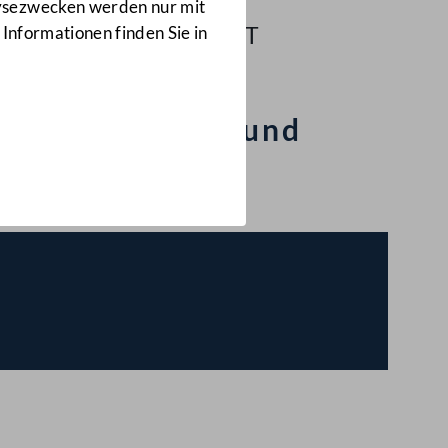
Petition
lysezwecken werden nur mit
17/PET
 Informationen finden Sie in
 Schülerinnen- und