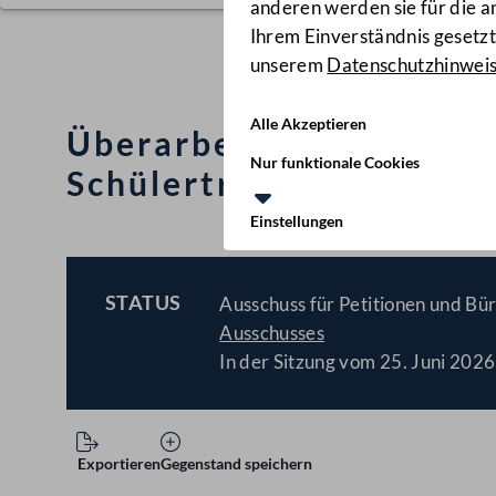
anderen werden sie für die 
Ihrem Einverständnis gesetzt.
unserem
Datenschutzhinwei
Alle Akzeptieren
Überarbeitung der gese
Nur funktionale Cookies
Schülertransport im Ge
Einstellungen
STATUS
Ausschuss für Petitionen und Bür
BESCHLOSSEN
Ausschusses
In der Sitzung vom 25. Juni 2026
Exportieren
Gegenstand speichern