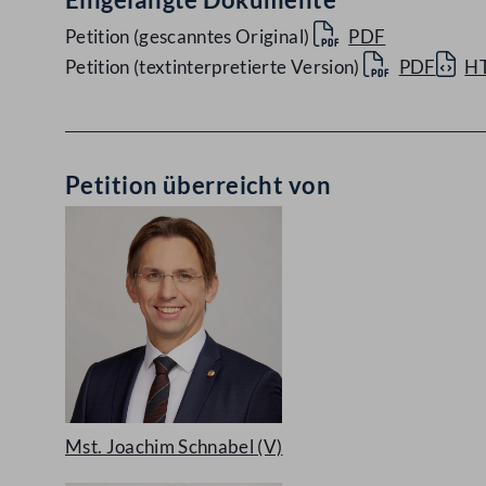
Petition (gescanntes Original)
PDF
Petition (textinterpretierte Version)
PDF
H
Petition überreicht von
Mst. Joachim Schnabel
(V)