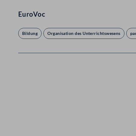
EuroVoc
Bildung
Organisation des Unterrichtswesens
pa
Kontakt