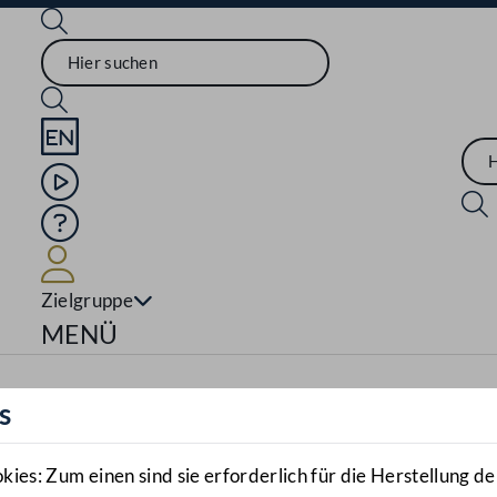
Sprache English
Mediathek
Hilfe
Benutzer
Zielgruppe
Navigationsmenü öffnen
MENÜ
s
es: Zum einen sind sie erforderlich für die Herstellung de