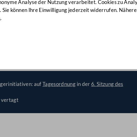
anonyme Analyse der Nutzung verarbeitet. Cookies zu Ana
 Sie können Ihre Einwilligung jederzeit widerrufen. Nähere
s
.
tzlichen Grundlagen für den
legenheitsverkehr
(17/PET)
gerinitiativen: auf
Tagesordnung
in der
6. Sitzung des
 vertagt