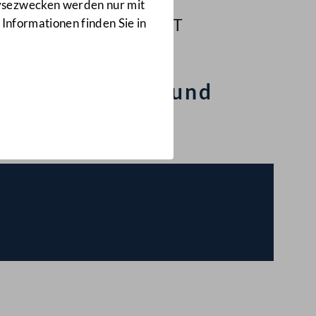
Petition
lysezwecken werden nur mit
17/PET
 Informationen finden Sie in
 Schülerinnen- und