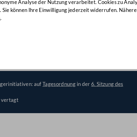
anonyme Analyse der Nutzung verarbeitet. Cookies zu Ana
 Sie können Ihre Einwilligung jederzeit widerrufen. Nähere
s
.
tzlichen Grundlagen für den
legenheitsverkehr
(17/PET)
gerinitiativen: auf
Tagesordnung
in der
6. Sitzung des
 vertagt