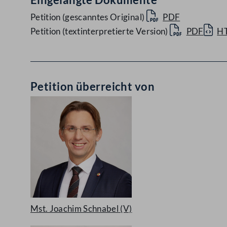
Petition (gescanntes Original)
PDF
Petition (textinterpretierte Version)
PDF
H
Petition überreicht von
Mst. Joachim Schnabel
(V)