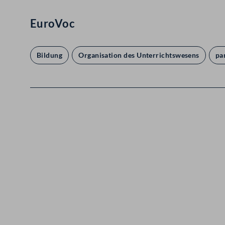
EuroVoc
Bildung
Organisation des Unterrichtswesens
pa
Kontakt