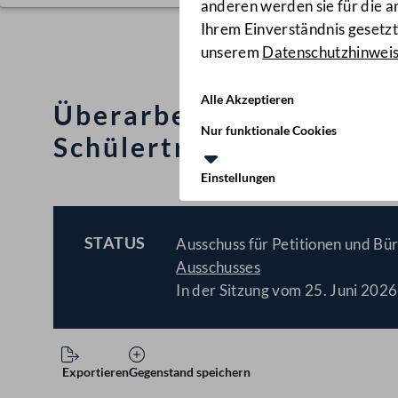
anderen werden sie für die 
Ihrem Einverständnis gesetzt.
unserem
Datenschutzhinwei
Alle Akzeptieren
Überarbeitung der gese
Nur funktionale Cookies
Schülertransport im Ge
Einstellungen
STATUS
Ausschuss für Petitionen und Bür
BESCHLOSSEN
Ausschusses
In der Sitzung vom 25. Juni 2026
Exportieren
Gegenstand speichern