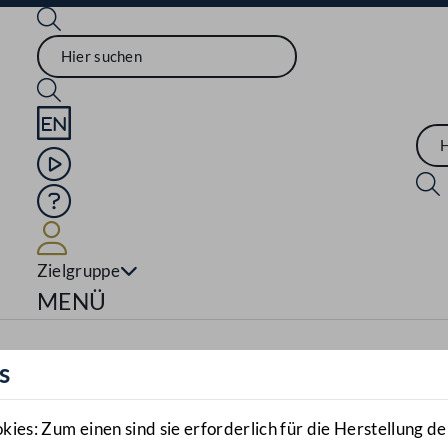
Sprache English
Mediathek
Hilfe
Benutzer
Zielgruppe
Navigationsmenü öffnen
MENÜ
s
es: Zum einen sind sie erforderlich für die Herstellung de