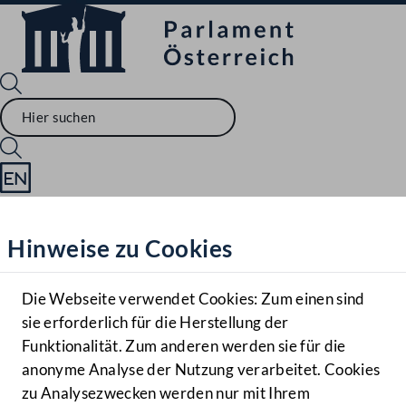
Sprache English
Mediathek
Hinweise zu Cookies
Hilfe
Benutzer
Die Webseite verwendet Cookies: Zum einen sind
Zielgruppe
sie erforderlich für die Herstellung der
Navigationsmenü öffnen
MENÜ
Funktionalität. Zum anderen werden sie für die
anonyme Analyse der Nutzung verarbeitet. Cookies
zu Analysezwecken werden nur mit Ihrem
Sprache En
Mediathek