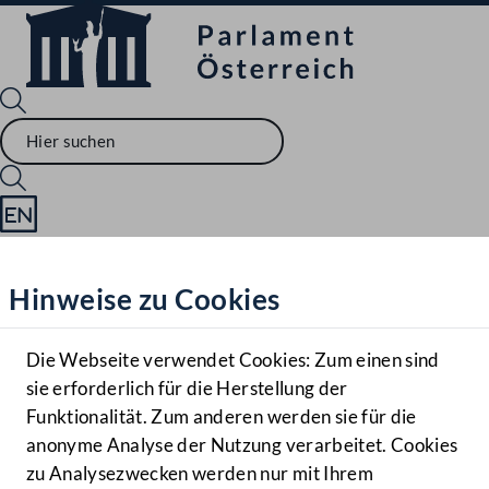
Sprache English
Mediathek
Hinweise zu Cookies
Hilfe
Benutzer
Die Webseite verwendet Cookies: Zum einen sind
Zielgruppe
sie erforderlich für die Herstellung der
Navigationsmenü öffnen
MENÜ
Funktionalität. Zum anderen werden sie für die
anonyme Analyse der Nutzung verarbeitet. Cookies
zu Analysezwecken werden nur mit Ihrem
Sprache En
Mediathek