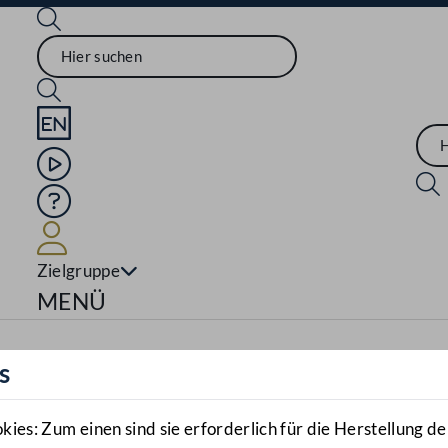
Sprache English
Mediathek
Hilfe
Benutzer
Zielgruppe
Navigationsmenü öffnen
MENÜ
s
es: Zum einen sind sie erforderlich für die Herstellung de