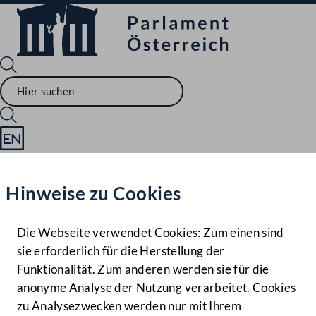
Sprache English
Mediathek
Hinweise zu Cookies
Hilfe
Benutzer
Die Webseite verwendet Cookies: Zum einen sind
Zielgruppe
sie erforderlich für die Herstellung der
Navigationsmenü öffnen
MENÜ
Funktionalität. Zum anderen werden sie für die
anonyme Analyse der Nutzung verarbeitet. Cookies
zu Analysezwecken werden nur mit Ihrem
Sprache En
Mediathek