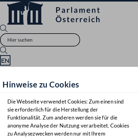
Sprache English
Mediathek
Hinweise zu Cookies
Hilfe
Benutzer
Die Webseite verwendet Cookies: Zum einen sind
Zielgruppe
sie erforderlich für die Herstellung der
Navigationsmenü öffnen
MENÜ
Funktionalität. Zum anderen werden sie für die
anonyme Analyse der Nutzung verarbeitet. Cookies
zu Analysezwecken werden nur mit Ihrem
Sprache En
Mediathek