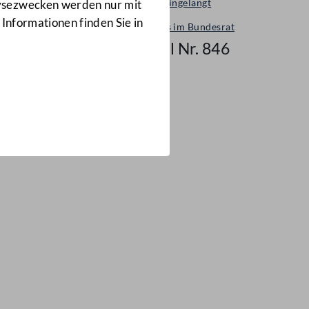
Neu eingelangt
lysezwecken werden nur mit
 Informationen finden Sie in
Neues im Bundesrat
Mail Nr. 846