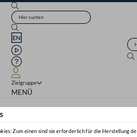
Sprache English
Mediathek
Hilfe
Benutzer
Zielgruppe
Navigationsmenü öffnen
MENÜ
s
es: Zum einen sind sie erforderlich für die Herstellung de