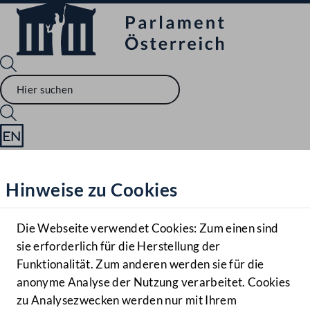
Sprache English
Mediathek
Hinweise zu Cookies
Hilfe
Benutzer
Die Webseite verwendet Cookies: Zum einen sind
Zielgruppe
sie erforderlich für die Herstellung der
Navigationsmenü öffnen
MENÜ
Funktionalität. Zum anderen werden sie für die
anonyme Analyse der Nutzung verarbeitet. Cookies
zu Analysezwecken werden nur mit Ihrem
Sprache En
Mediathek