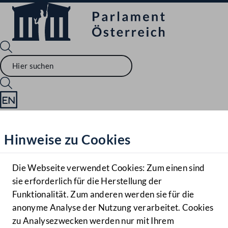
Sprache English
Mediathek
Hinweise zu Cookies
Hilfe
Benutzer
Die Webseite verwendet Cookies: Zum einen sind
Zielgruppe
sie erforderlich für die Herstellung der
Navigationsmenü öffnen
MENÜ
Funktionalität. Zum anderen werden sie für die
anonyme Analyse der Nutzung verarbeitet. Cookies
zu Analysezwecken werden nur mit Ihrem
Sprache En
Mediathek