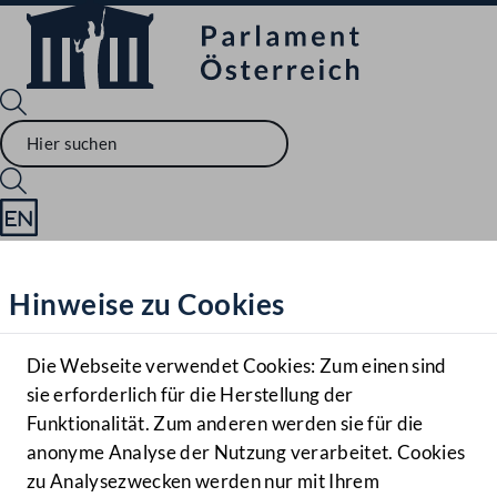
Sprache English
Mediathek
Hinweise zu Cookies
Hilfe
Benutzer
Die Webseite verwendet Cookies: Zum einen sind
Zielgruppe
sie erforderlich für die Herstellung der
Navigationsmenü öffnen
MENÜ
Funktionalität. Zum anderen werden sie für die
anonyme Analyse der Nutzung verarbeitet. Cookies
zu Analysezwecken werden nur mit Ihrem
Sprache En
Mediathek