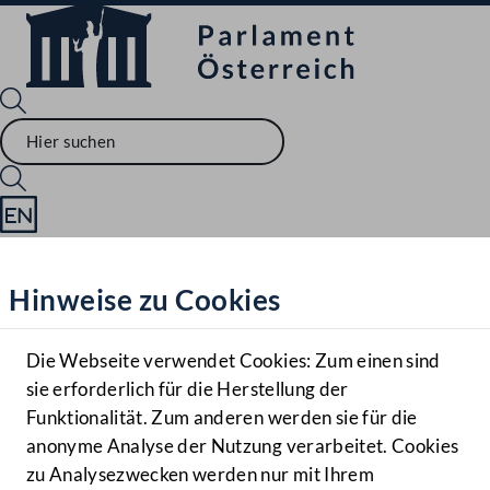
Sprache English
Mediathek
Hinweise zu Cookies
Hilfe
Benutzer
Die Webseite verwendet Cookies: Zum einen sind
Zielgruppe
sie erforderlich für die Herstellung der
Navigationsmenü öffnen
MENÜ
Funktionalität. Zum anderen werden sie für die
anonyme Analyse der Nutzung verarbeitet. Cookies
zu Analysezwecken werden nur mit Ihrem
Sprache En
Mediathek