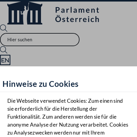
Sprache English
Mediathek
Hinweise zu Cookies
Hilfe
Benutzer
Die Webseite verwendet Cookies: Zum einen sind
Zielgruppe
sie erforderlich für die Herstellung der
Navigationsmenü öffnen
MENÜ
Funktionalität. Zum anderen werden sie für die
anonyme Analyse der Nutzung verarbeitet. Cookies
zu Analysezwecken werden nur mit Ihrem
Sprache En
Mediathek