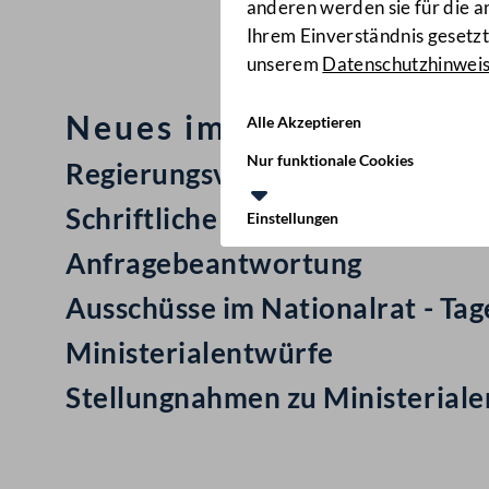
anderen werden sie für die 
Ihrem Einverständnis gesetzt.
unserem
Datenschutzhinwei
Neues im Nationalrat: M
Alle Akzeptieren
Nur funktionale Cookies
Regierungsvorlage: Staatsvertr
Schriftliche Anfrage
Einstellungen
Anfragebeantwortung
Ausschüsse im Nationalrat - Ta
Ministerialentwürfe
Stellungnahmen zu Ministerial
Kontakt