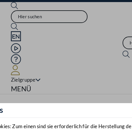
Sprache English
Mediathek
Hilfe
Benutzer
Zielgruppe
Navigationsmenü öffnen
MENÜ
s
es: Zum einen sind sie erforderlich für die Herstellung de