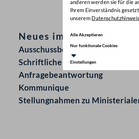
anderen werden sie für die 
Ihrem Einverständnis gesetzt.
unserem
Datenschutzhinwei
Neues im Nationalrat: M
Alle Akzeptieren
Nur funktionale Cookies
Ausschussbericht
Schriftliche Anfrage
Einstellungen
Anfragebeantwortung
Kommunique
Stellungnahmen zu Ministerial
Kontakt