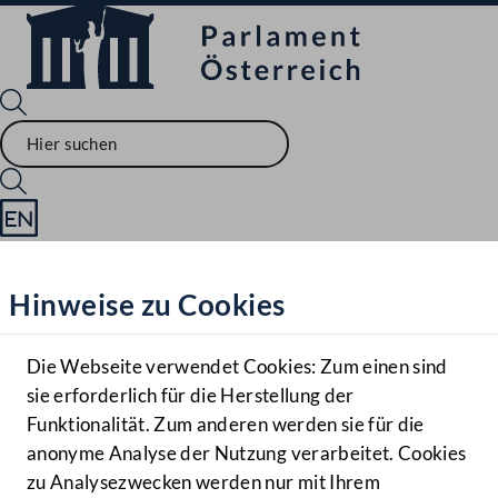
Sprache English
Mediathek
Hinweise zu Cookies
Hilfe
Benutzer
Die Webseite verwendet Cookies: Zum einen sind
Zielgruppe
sie erforderlich für die Herstellung der
Navigationsmenü öffnen
MENÜ
Funktionalität. Zum anderen werden sie für die
anonyme Analyse der Nutzung verarbeitet. Cookies
zu Analysezwecken werden nur mit Ihrem
Sprache En
Mediathek