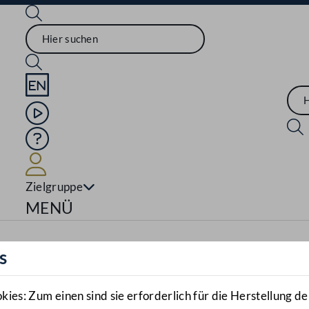
Sprache English
Mediathek
Hilfe
Benutzer
Zielgruppe
Navigationsmenü öffnen
MENÜ
s
es: Zum einen sind sie erforderlich für die Herstellung de