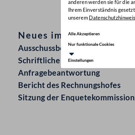
anderen werden sie für die 
Ihrem Einverständnis gesetzt.
unserem
Datenschutzhinwei
Neues im Nationalrat: M
Alle Akzeptieren
Nur funktionale Cookies
Ausschussbericht
Schriftliche Anfrage
Einstellungen
Anfragebeantwortung
Bericht des Rechnungshofes
Sitzung der Enquetekommission
Kontakt