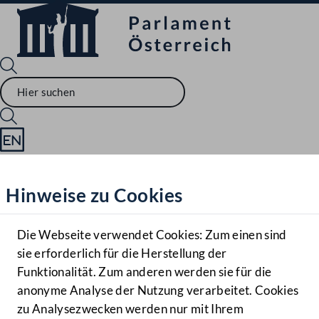
Sprache English
Mediathek
Hinweise zu Cookies
Hilfe
Benutzer
Die Webseite verwendet Cookies: Zum einen sind
Zielgruppe
sie erforderlich für die Herstellung der
Navigationsmenü öffnen
MENÜ
Funktionalität. Zum anderen werden sie für die
anonyme Analyse der Nutzung verarbeitet. Cookies
zu Analysezwecken werden nur mit Ihrem
Sprache En
Mediathek