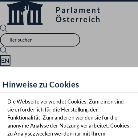
Sprache English
Mediathek
Hinweise zu Cookies
Hilfe
Benutzer
Die Webseite verwendet Cookies: Zum einen sind
Zielgruppe
sie erforderlich für die Herstellung der
Navigationsmenü öffnen
MENÜ
Funktionalität. Zum anderen werden sie für die
anonyme Analyse der Nutzung verarbeitet. Cookies
zu Analysezwecken werden nur mit Ihrem
Sprache En
Mediathek